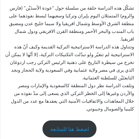
تشكّل هذه الدراسة حلقة من سلسلة حول “عودة الأسدَيْن” (فارس
والروم) المتمثلان اليوم بإيران وتركيا وسعيهما لبسط نفوذهما على
منطقة الشرق الأوسط وشمال افريقيا ولا سيما خليج عدن ومضيق
باب المندب والبحر الأحمر ومنطقة القرن الافريقي ودول شمال
افريقيا.
وتتناول هذه الدراسة الاستراتيجية التركية القديمة وكيف أنّ هذه
الاستراتيجية لم تتغيّر ولو تبدّلت التكتيكات التركية، إلا أنّها لا يمكن أن
تخرج من سيطرة التاريخ على ذهنية الرئيس التركي رجب اردوغان
الذي يرى في مصر ولاية عثمانية وفي السعودية ولاية الحجاز ونجد
التابعتَيْن للسلطنة العثمانية.
وتلفت الدراسة نظر دول المنطقة كالسعودية والإمارات ومصر
والأردن وغيرها إلى الخطر التركي الذي يسعى إلى مدّ نفوذه من
خلال المعاهدات والاتفاقيات الأمنية التي يعقدها مع عدد من الدول
كليبيا والصومال وجيبوتي.
اضغط هنا للمتابعة