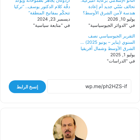
الناتو الإسلامي برعاية أميركية:
أردوغان يجاهر بطموحاته ويؤكّد
تحالف سُنّي جديد أم إعادة
دقّة كلام الدكتور يوسف.. “تركيا
هندسة لأمن الشرق الأوسط؟
تتحكّم بمفاتيح المنطقة”
يوليو 10, 2026
ديسمبر 23, 2024
في "الدوائر الجيوسياسية"
في "متابعة سياسية"
التقرير الجيوسياسي نصف
السنوي (يناير – يونيو 2025) …
الشرق الأوسط وشمال أفريقيا
يوليو 1, 2025
في "الدراسات"
إنسخ الرابط