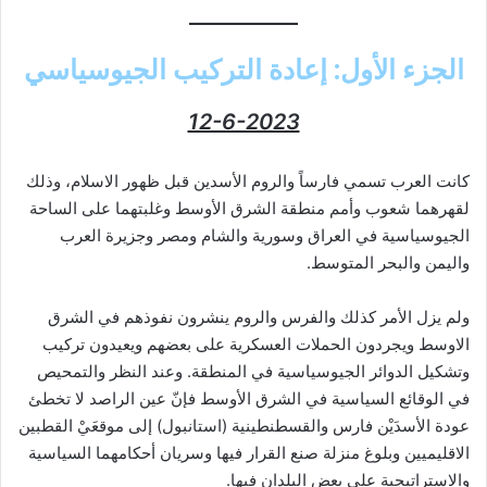
الجزء الأول:
إعادة التركيب الجيوسياسي
12-6-2023
كانت العرب تسمي فارساً والروم الأسدين قبل ظهور الاسلام، وذلك
لقهرهما شعوب وأمم منطقة الشرق الأوسط وغلبتهما على الساحة
الجيوسياسية في العراق وسورية والشام ومصر وجزيرة العرب
واليمن والبحر المتوسط.
ولم يزل الأمر كذلك والفرس والروم ينشرون نفوذهم في الشرق
الاوسط ويجردون الحملات العسكرية على بعضهم ويعيدون تركيب
وتشكيل الدوائر الجيوسياسية في المنطقة. وعند النظر والتمحيص
في الوقائع السياسية في الشرق الأوسط فإنّ عين الراصد لا تخطئ
عودة الأسدَيْن فارس والقسطنطينية (استانبول) إلى موقعَيْ القطبين
الاقليميين وبلوغ منزلة صنع القرار فيها وسريان أحكامهما السياسية
والاستراتيجية على بعض البلدان فيها.