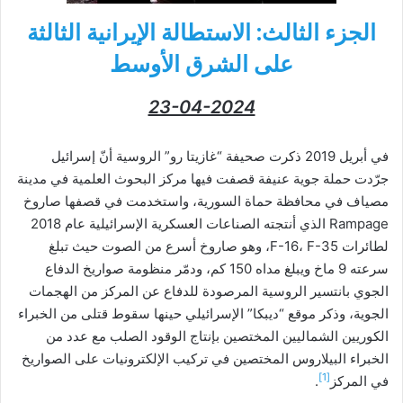
الجزء الثالث:
الاستطالة الإيرانية الثالثة
على الشرق الأوسط
23-04-2024
في أبريل 2019 ذكرت صحيفة “غازيتا رو” الروسية أنّ إسرائيل
جرّدت حملة جوية عنيفة قصفت فيها مركز البحوث العلمية في مدينة
مصياف في محافظة حماة السورية، واستخدمت في قصفها صاروخ
Rampage الذي أنتجته الصناعات العسكرية الإسرائيلية عام 2018
لطائرات F-16، F-35، وهو صاروخ أسرع من الصوت حيث تبلغ
سرعته 9 ماخ ويبلغ مداه 150 كم، ودمّر منظومة صواريخ الدفاع
الجوي بانتسير الروسية المرصودة للدفاع عن المركز من الهجمات
الجوية، وذكر موقع “ديبكا” الإسرائيلي حينها سقوط قتلى من الخبراء
الكوريين الشماليين المختصين بإنتاج الوقود الصلب مع عدد من
الخبراء البيلاروس المختصين في تركيب الإلكترونيات على الصواريخ
[1]
في المركز
.