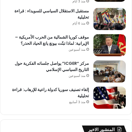
منذ 3 أيام
مستقبل الاستقلال السياسي للسويداء : قراءة
تحليلية
منذ 6 أيام
موقف كوريا الشمالية من الحرب الأمريكية –
الإيرانية: لماذا تبنّت بيونغ يانغ الحياد الحذر؟
منذ أسبوعين
مركز “ICGER” يواصل جلساته الفكرية حول
التاريخ السياسي الإسلامي
منذ أسبوعين
إلغاء تصنيف سوريا كدولة راعية للإرهاب: قراءة
تحليلية
منذ 3 أسابيع
المنشور الاخير