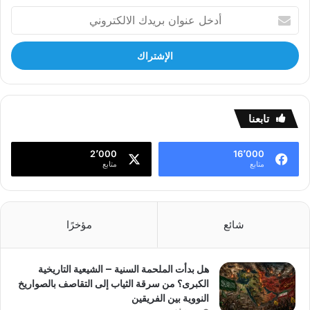
أدخل
عنوان
بريدك
الالكتروني
تابعنا
2٬000
16٬000
متابع
متابع
شائع
مؤخرًا
هل بدأت الملحمة السنية – الشيعية التاريخية
الكبرى؟ من سرقة الثياب إلى التقاصف بالصواريخ
النووية بين الفريقين