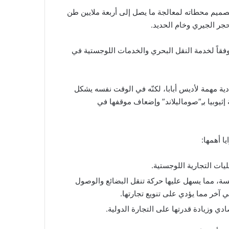
تي يصل وزنها إلى 65 ألف طن، وتمّ تصميم محطاته لمعالجة ما يصل إلى أربعة ملايين طن
حجر الجيري وخام الحديد.
وفقاً لخدمة النقل البحري والخدمات اللوجستية في
صادية مهمة لأديس أبابا، لكنّه في الوقت نفسه يشكل
إثيوبيا بـِ”صوماليلاند” وإضعاف موقفها في
ا أهمها:
الحبيسة، مما يسهل عليها حركة تنقل البضائع والوصول
سي آخر مما يؤدي على تنويع تجارتها.
ي وزيادة قدرتها على التجارة الدولية.