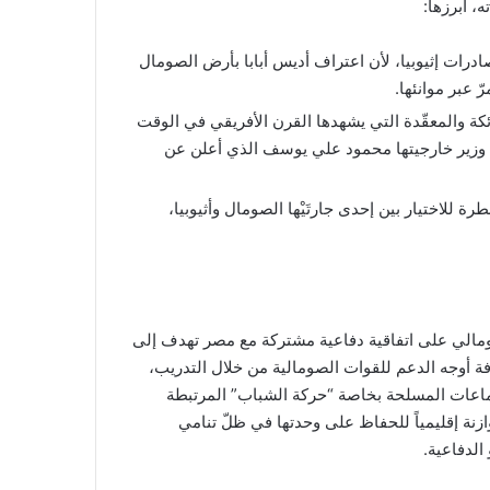
، أبرزها:
رات إثيوبيا، لأن اعتراف أديس أبابا بأرض الصومال
ئكة والمعقّدة التي يشهدها القرن الأفريقي في الوقت
قي وزير خارجيتها محمود علي يوسف الذي أعلن عن
للاختيار بين إحدى جارتَيْها الصومال وأثيوبيا،
افق مجلس الوزراء الصومالي على اتفاقية دفاعية مشتركة مع مصر تهدف إلى
افة أوجه الدعم للقوات الصومالية من خلال التدريب،
جماعات المسلحة بخاصة “حركة الشباب” المرتبطة
زنة إقليمياً للحفاظ على وحدتها في ظلّ تنامي
الدفاعية.