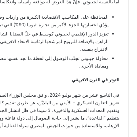
أما بالنسبة لجيبوتي، فإنّ هذا العرض له دوافعه وأسبابه وانعكاساته
المحافظة على المكاسب الاقتصادية الكبيرة من واردات وصاد
يؤدّي لخسارتها للجزء الأكبر من تجارة اثيوبيا (90%) التي تمرّ عبر موانئها.
تعزيز الدور الإقليمي لجيبوتي كوسيط في حلّ القضايا الشا
الراهن. بالإضافة للترويج لمرشحها لرئاسة الاتحاد الافري
الاقتراح بنفسه.
محاولة جيبوتي تجنّب الوصول إلى لحظة ما تجد نفسها مضطرة 
ومعاداة الأخرى.
التوتر في القرن الافريقي
في التاسع عشر من شهر يوليو 2024، و
تعزيز التعاون العسكري – الأمني بين البلدَيْن، عن طريق تقديم ك
وتقديم المعدات العسكرية والذخيرة، لا سيما في ظل انتشار ال
بتنظيم “القاعدة”، ما يشير إلى حاجة الصومال إلى دولة فاعلة ووا
الإرهاب، وللاستفادة من خبرات الجيش المصري سواء القتالية أو 