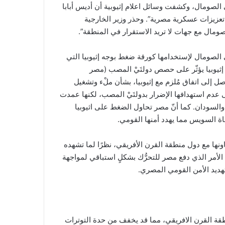
لصومال، وكشفت وسائل اعلام إثيوبية أن أديس أبابا
عزيزات عسكرية مصرية”. وحذر وزير الخارجية
ال مع جهات لا تريد الاستقرار في المنطقة”.
الصومال لإستخدامها كورقة ضغط بوجه إثيوبيا التي
ه إثيوبيا يؤثّر على حصص دولتَيْ المصب (مصر
 إلى اتفاق مُلزم مع إثيوبيا، بشأن ملْء وتشغيل
 عدم استهدافها الإضرار بدولتَيْ المصب، لكنها عمدت
 والسودان. كما أنّ مصر تحاول الضغط على اثيوبيا
ة السويس مما يهدد أمنها القومي.
نها مع دول منطقة القرن الأفريقي، نظرًا لما تشهده
 الأمر الذي دفع مصر للتحرُّك بشكلٍ استباقي لمواجهة
هديد الأمن القومي المصري.
قة القرن الافريقي، مما قد يخفف من حدة التوترات