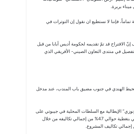
يناء بربرة.
اماً، فإننا لا نستطيع ان نقول إن التوترات في
إنّ الاقتراح قد تمّ تقديمه لحكومة أديس أبابا من قبل
تفصيل في منتدى التعاون الصيني- الأفريقي الذي
لمحيط الهندي في جنوب مضيق باب المندب، عند مدخل
ملت شركة “تكنيتال فيرونوزي” الإيطالية مع السلطات المحلية في جيبوتي على
تطويره، وتم بناؤه بكلفة 90 مليون دولار، وقد قام الصندوق العربي بتغطية حوالي 47% من إجمالي تكاليفه من خلال