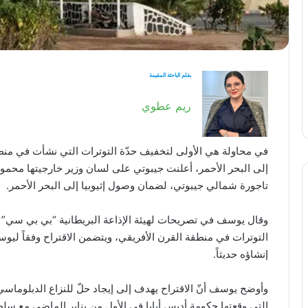
بقلم الباحثة المقيمة
ريم عطوي
في محاولة هي الأولى لتخفيف حدّة التوترات التي نشأت في منطقة
إلى البحر الأحمر، أعلنت جيبوتي على لسان وزير خارجيتها محمود
تاجورة شمالي جيبوتي، لضمان وصول إثيوبيا إلى البحر الأحمر.
وقال يوسف في تصريحات لهيئة الإذاعة البريطانية “بي بي سي” إن
التوترات في منطقة القرن الأفريقي، ويتضمن الاقتراح وفقاً ليوسف،
إنشاؤه حديثاً.
وأوضح يوسف أنّ الاقتراح يهدف إلى إيجاد حلّ للنزاع الدبلوماسي
التي وقعتها حكومة أديس أبابا في الأول من يناير الماضي مع سل