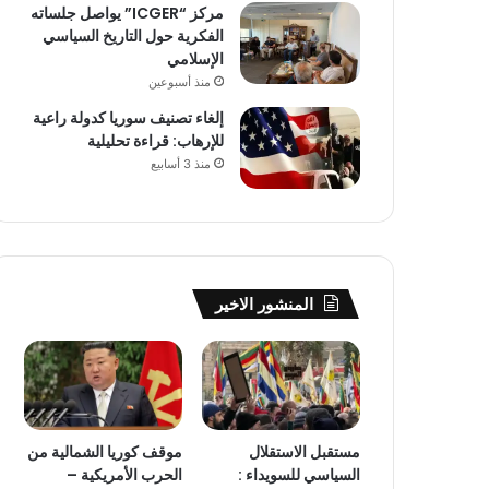
مركز “ICGER” يواصل جلساته
الفكرية حول التاريخ السياسي
الإسلامي
منذ أسبوعين
إلغاء تصنيف سوريا كدولة راعية
للإرهاب: قراءة تحليلية
منذ 3 أسابيع
المنشور الاخير
مستقبل الاستقلال
موقف كوريا الشمالية من
السياسي للسويداء :
الحرب الأمريكية –