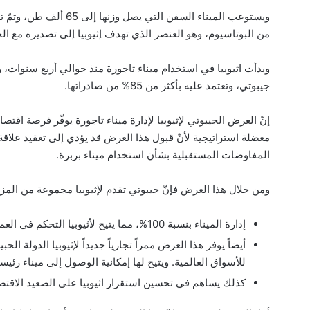
ويستوعب الميناء السفن ال
من البوتاسيوم، وهو العنصر الذي تهدف إثيوبيا إلى تصديره مع ال
وبدأت اثيوبيا في استخدام ميناء تاجورة منذ حوالي أربع سنوات، 
جيبوتي، وتعتمد عليه بأكثر من 85% من صادراتها.
إنّ العرض الجيبوتي لإثيوبيا لإدارة ميناء تاجورة يوفّر فرصة اقت
معضلة استراتيجية لأنّ قبول هذا العرض قد يؤدي إلى تعقيد علاقة 
المفاوضات المستقبلية بشأن استخدام ميناء بربرة.
ومن خلال هذا العرض فإنّ جيبوتي تقدم لإثيوبيا مجموعة من المزاي
إدارة الميناء بنسبة 100%، مما يتيح لأثيوبيا التحكم في العمليات التجارية اللوجستية.
أيضاً يوفر هذا العرض ممراً تجارياً جديداً لإثيوبيا الدولة 
للأسواق العالمية. ويتيح لها إمكانية الوصول إلى ميناء رئي
كذلك يساهم في تحسين استقرار اثيوبيا على الصعيد الاقتصاد