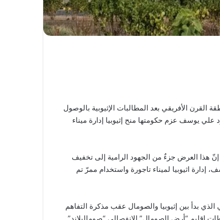
 القرن الأفريقي بعد المطالبات الإثيوبية بالوصول
 علي يوسف عزم حكومتها منح إثيوبيا إدارة ميناء
ّ هذا العرض جزءٌ من الجهود الرامية إلى تخفيف
 إدارة اثيوبيا لميناء تاجورة واستخدام ممرّ تم
 الذي بدأ بين إثيوبيا والصومال عقب مذكرة التفاهم
طات إقليم “أرض الصومال” الانفصالي “صوماليلاند”