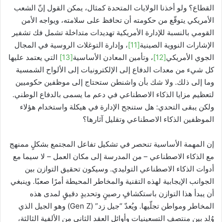
القطاع؟ ولو أخذنا الولايات المتحدة كمثال، يمكن القول إنّ الشعب
الأمريكي يتوقّع من حكومته أن تحافظ على سلامته، ويواجه الأمن
القومي بالنسبة للإدارة الأمريكية تهديدات متداخلة تشمل فك تشفير
الإشارات النووية الصينية
[11]
، وإدارة التوغلات الروسية في المجال
الجوي الأمريكي
[12]
، وتأمين المعادن الأساسية
[13]
التي يعتمد عليها
كل شيء من معدات الدفاع إلى الإلكترونيات إلى الألواح الشمسية
وما إلى ذلك. ولا شك بأن واشنطن ستحتاج إلى موظفين حكوميين
لتعظيم مزايا الذكاء الاصطناعي في دعم ما يسمى بالدفاع الوطني.
ولكن يبقى التحدي: هل ستنجح الإدارة في هيكلة واستخدام هؤلاء
الموظفين الذكاء الاصطناعي وتقليل آثارها؟
إن المهمة الأساسية تنحصر في تشكيل تفاعل المجتمع بشكلٍ ممنهج
مع الذكاء الاصطناعي – من المدرسة إلى مكان العمل – لا سيما مع
أدوات الذكاء الاصطناعي التوليدي. وسيكون تحقيق التوازن بين
الجوانب الإيجابية لهذه التقنية والمخاطر المحيطة أمرًا صعبًا. وينبغي
أن يبدأ هذا التوازن باستكشافٍ رصينٍ وتحديدٍ دقيقٍ لمدى هذه
المخاطر ومواطن تجلّيها. ويُعدّ “جيل زد” (Gen Z) وهو الجيل الذي
وُلِد بين منتصف التسعينيات وأوائل العقد الثاني من الألفية الثالثة،