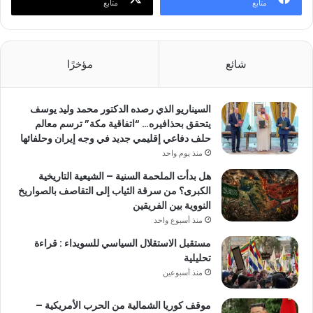
متابع
متابع
شائع
مؤخرًا
السيناريو الذي رصده الدكتور محمد وليد يوسف
يتحقق بحذافيره… “اتفاقية مكة” ترسم معالم
حلف دفاعي إقليمي جديد في وجه إيران وحلفائها
منذ يوم واحد
هل بدأت الملحمة السنية – الشيعية التاريخية
الكبرى؟ من سرقة الثياب إلى التقاصف بالصواريخ
النووية بين الفريقين
منذ أسبوع واحد
مستقبل الاستقلال السياسي للسويداء : قراءة
تحليلية
منذ أسبوعين
موقف كوريا الشمالية من الحرب الأمريكية –