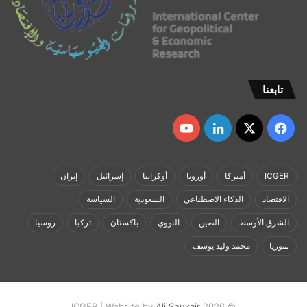
تابعنا
‫X
فيسبوك
لينكدإن
‫YouTube
ICGER
أميركا
أوروبا
أوكرانيا
إسرائيل
إيران
الاقتصاد
الذكاء الاصطناعي
السعودية
السياسة
الشرق الأوسط
الصين
النووي
باكستان
تركيا
روسيا
سوريا
محمد وليد يوسف
Ali Shukair
© 2026 ICGER | Website by