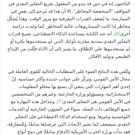
الباحثون إنه في حين قد يبدو من المعقول تفريغ التفكير النقدي في
المواقف “المنخفضة المخاطر”، إلا أن هذا قد يُترجم إلى نقصٍ في
الممارسة، ما يُضعف القدرات المعرفية مع مرور الوقت. وهذا يُشكّل
مخاطر إذا كانت السيناريوهات عالية المخاطر. كما وجدت دراسة
أخرى
[6]
، أنه عند الكتابة بمساعدة الذكاء الاصطناعي، تصبح قدرات
التفكير النقدي متدنية مقارنة بأولئك الذين لم يستخدموها بكثرة أو
لم يستخدموها على الإطلاق، ما يشير إلى أن الأداة قلّلت من الإبداع
الطبيعي وتوليد الأفكار.
وتُلقي هذه النتائج الضوء على المتطلبات الحالية للقوى العاملة في
مجال الأمن القومي، وتركّز على جوانب جديدة وأكثر حساسية. إنّ
إحدى أهم المهارات التي ينبغي أن يتمتع بها محللو المعلومات
الاستخباراتية، ومسؤولو وزارة الخارجية، وغيرهم من المتخصصين
في الأمن القومي هي التفكير النقدي
[7]
. وتتداخل هذه المهارة مع
جميع الوظائف ذات الصلة، سواءً في الشؤون الخارجية أو الخدمات
اللوجستية وغيرها. ومع استخدام الذكاء الاصطناعي فإن التفكير
النقدي سيضعف كما تشير الأبحاث التي عرضناها سابقًا. وللمفارقة،
فقد بدأت وزارة الحرب الأمريكية (الدفاع سابقًا) في دمج أنواع