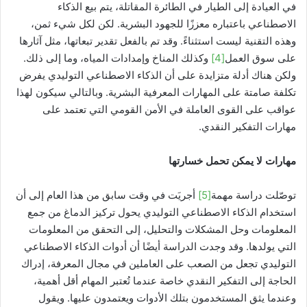
في العيادة إلى الطيار في الطائرة المقاتلة، يتم بيع الذكاء
الاصطناعي باعتباره معززًا للجهود البشرية. لكن لكل شيء ثمن،
وهذه التقنية ليست استثناءً. وقد تم بالفعل تقدير تبعاتها، مثل آثارها
على سوق العمل
[4]
وكذلك المناخ وإمدادات المياه، وما إلى ذلك.
ولكن هناك أدلة متزايدة على أن الذكاء الاصطناعي التوليدي يفرض
تكلفة صامتة على المهارات المعرفية البشرية. وبالتالي سيكون لهذا
عواقب على القوى العاملة في الأمن القومي التي تعتمد على
مهارات التفكير النقدي.
مهارات لا يمكن تحمل خسارتها
توصّلت دراسة مهمة
[5]
أجريَت في وقت سابق من هذا العام إلى أن
استخدام الذكاء الاصطناعي التوليدي يحول تركيز الدماغ من جمع
المعلومات وحل المشكلات والتحليل، إلى التحقق من المعلومات
التي يولدها. وقد وجدت الدراسة أيضًا أن أدوات الذكاء الاصطناعي
التوليدي تجعل من الصعب على العاملين في مجال المعرفة، إدراك
الحاجة إلى التفكير النقدي خاصة عندما تُعتبر المهام أقل أهمية،
وعندما يثق المستخدمون بتلك الأدوات ويعتمدون عليها. ويقول