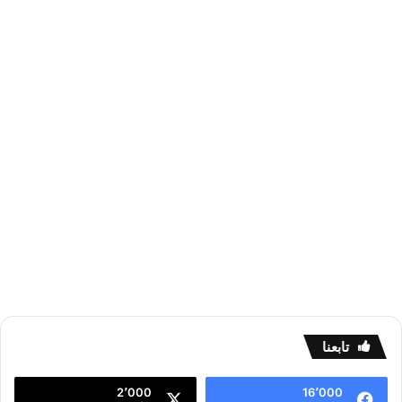
تابعنا
2٬000
16٬000