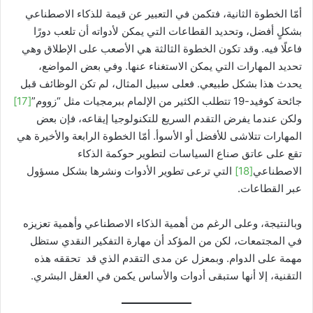
أمّا الخطوة الثانية، فتكمن في التعبير عن قيمة للذكاء الاصطناعي
بشكلٍ أفضل، وتحديد القطاعات التي يمكن لأدواته أن تلعب دورًا
فاعلًا فيه. وقد تكون الخطوة الثالثة هي الأصعب على الإطلاق وهي
تحديد المهارات التي يمكن الاستغناء عنها. وفي بعض المواضع،
يحدث هذا بشكل طبيعي. فعلى سبيل المثال، لم تكن الوظائف قبل
جائحة كوفيد-19 تتطلب الكثير من الإلمام ببرمجيات مثل “زووم”
[17]
ولكن عندما يفرض التقدم السريع للتكنولوجيا إيقاعه، فإن بعض
المهارات تتلاشى للأفضل أو الأسوأ. أمّا الخطوة الرابعة والأخيرة هي
تقع على عاتق صناع السياسات لتطوير حوكمة الذكاء
الاصطناعي
[18]
التي ترعى تطوير الأدوات ونشرها بشكل مسؤول
عبر القطاعات.
وبالنتيجة، وعلى الرغم من أهمية الذكاء الاصطناعي وأهمية تعزيزه
في المجتمعات، لكن من المؤكد أن مهارة التفكير النقدي ستظل
مهمة على الدوام. وبمعزل عن مدى التقدم الذي قد تحققه هذه
التقنية، إلا أنها ستبقى أدوات والأساس يكمن في العقل البشري.