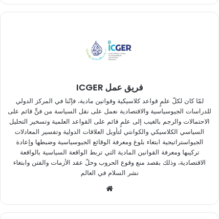
فريق عمل ICGER
لمّا كان لكلّ علمٍ قواعد كلاسيكية وقوانين مادية، فإنّنا في المركز الدولي
للدراسات الجيوسياسية والاقتصادية نعمل على نقل السياسة من فنٍّ قائم على
الاحتمالات والرجم بالغيب إلى علمٍ قائم على القواعد العلمية وتسخير التحليل
السياسي الكلاسيكي والكوانتي لتأويل العلاقات الدولية وتفسير المعادلات
الجيواستراتيجية ابتغاء بلوغ ومعرفة الوقائع الجيوسياسية وضبطها وإعادة
تركيبها ومعرفة القوانين المادية التي تربط الواقعة السياسية بالواقعة
الاقتصادية، وذلك بقصد منع وقوع الحروب وحلّ عقد الأزمات والفتن وابتغاء
نشر السلام في العالم
موقع
الويب