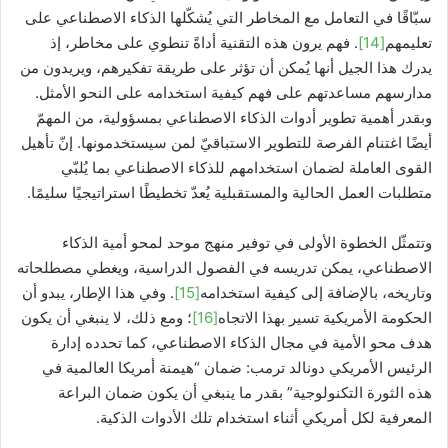
سبّاقًا في التعامل مع المخاطر التي يُشكّلها الذكاء الاصطناعي على
تعليمهم
[14]
. فهم يرون هذه التقنية أداةً تنطوي على مخاطر، إذ
يدرك هذا الجيل أنها يُمكن أن تؤثر على طريقة تفكيرهم، ويريدون من
مدارسهم مساعدتهم على فهم كيفية استخدامه على النحو الأمثل.
وبقدر أهمية تطوير أدوات الذكاء الاصطناعي بمسؤولية، من المهمّ
أيضًا اغتنام الفرصة للتطوير الاستباقيّ لمن سيستخدمونها. إنّ تأهيل
القوى العاملة لضمان استخدامهم للذكاء الاصطناعي بما يُلبّي
متطلبات العمل الحالية والمستقبلية يُعدّ تخطيطًا استراتيجيًا سليمًا.
وتتمثّل الخطوة الأولى في توفير منهج موحد لمحو أمية الذكاء
الاصطناعي، يمكن تدريسه في الفصول الدراسية، ويغطي مصطلحاته
وتاريخه، بالإضافة إلى كيفية استخدامه
[15]
. وفي هذا الإطار، يبدو أن
الحكومة الأمريكية تسير بهذا الاتجاه
[16]
؛ ومع ذلك، لا ينبغي أن يكون
هدف محو الأمية في مجال الذكاء الاصطناعي، كما تحدده إدارة
الرئيس الأمريكي دونالد ترمب: ضمان “هيمنة أمريكا العالمية في
هذه الثورة التكنولوجية” بقدر ما ينبغي أن يكون ضمان البراعة
المعرفية لكل أمريكي أثناء استخدام تلك الأدوات الذكية.