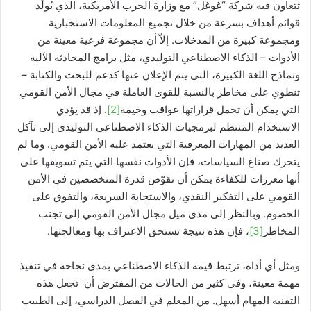
تتعاون فيه شركة “غوغل” مع وزارة الحرب الأمريكية، الذي يُولّد
قوائم أهداف بسرعة من خلال تجميع المعلومات الاستخبارية
ومجموعة كبيرة من المدخلات. إلاّ أن مجموعة فرعية معينة من
الأدوات – الذكاء الاصطناعي التوليدي، مثل برامج المحادثة الآلية
ونماذج اللغة الكبيرة، التي يتم الإعلان عنها كدعم للبحث والكتابة –
تنطوي على مخاطر بالنسبة للقوى العاملة في مجال الأمن القومي
التي يمكن أن تحمل قراراتها عواقب وخيمة
[2]
. إذ قد يؤدي
الاستخدام المنتظم لبرمجيات الذكاء الاصطناعي التوليدي إلى تآكل
العديد من المهارات المعرفية التي يعتمد عليه الأمن القومي. وما لم
يتحرك صناع السياسات، فإن الأدوات نفسها التي يتم تسويقها على
أنها معززات للكفاءة يمكن أن تقوّض قدرة المتخصصين في الأمن
القومي على التفكير النقدي، والاستجابة السريعة، والتفوق على
الخصوم. وبالنظر إلى مدى ميل مجال الأمن القومي إلى تجنب
المخاطر
[3]
، فإن هذه نتيجة تستحق الاعتراف بها ومعالجتها.
ومثل أي أداة، ترتبط قيمة الذكاء الاصطناعي بمدى نجاحه في تنفيذ
مهمة معينة، وفي كثير من الحالات من المفترض أن تجعل هذه
التقنية المهام أسهل. من المعلم في الفصل الدراسي، إلى الطبيب