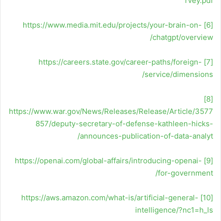
rvey.pdf
https://www.media.mit.edu/projects/your-brain-on-
[6]
chatgpt/overview/
https://careers.state.gov/career-paths/foreign-
[7]
service/dimensions/
[8]
https://www.war.gov/News/Releases/Release/Article/3577
857/deputy-secretary-of-defense-kathleen-hicks-
announces-publication-of-data-analyt/
https://openai.com/global-affairs/introducing-openai-
[9]
for-government/
https://aws.amazon.com/what-is/artificial-general-
[10]
intelligence/?nc1=h_ls