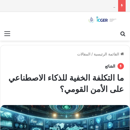
موقف كوريا الشمالية من الحرب الأمريكية – الإيرانية: لماذا تبنّت بيونغ يانغ الحياد الحذر؟
بحث عن
قائ
القائمة الرئيسية
/
المقالات
الشائع
ما التكلفة الخفية للذكاء الاصطناعي
على الأمن القومي؟