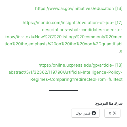
https://www.ai.gov/initiatives/education
[16]
https://mondo.com/insights/evolution-of-job-
[17]
descriptions-what-candidates-need-to-
know/#:~:text=Now%2C%20listings%20commonly%20men
tion%20the,emphasis%20on%20the%20non%2Dquantifiabl
.
e
https://online.ucpress.edu/gp/article-
[18]
abstract/3/1/32362/119790/Artificial-Intelligence-Policy-
Regimes-Comparing?redirectedFrom=fulltext
شارك هذا الموضوع:
X
فيس بوك