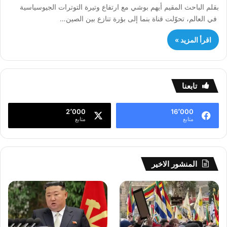
بقلم الباحث المقيم أيهم بوشي مع ارتفاع وتيرة التوترات الجيوسياسية
في العالم، تحوّلت قناة بنما إلى بؤرة تنازع بين الصين…
اقرأ المزيد »
تابعنا
2٬000
16٬000
متابع
متابع
المنشور الاخير