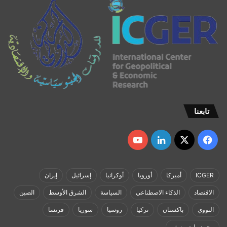
تابعنا
‫X
فيسبوك
لينكدإن
‫YouTube
ICGER
أميركا
أوروبا
أوكرانيا
إسرائيل
إيران
الاقتصاد
الذكاء الاصطناعي
السياسة
الشرق الأوسط
الصين
النووي
باكستان
تركيا
روسيا
سوريا
فرنسا
محمد وليد يوسف