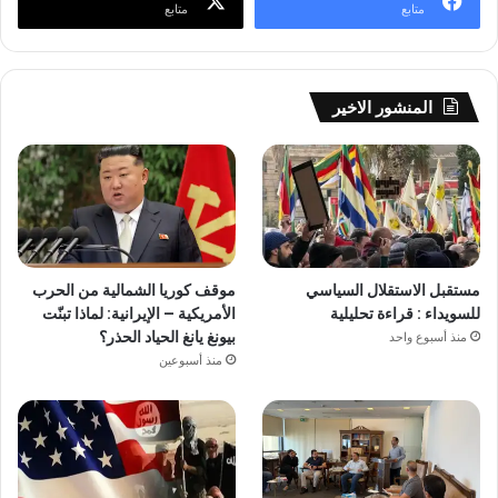
متابع
متابع
المنشور الاخير
مستقبل الاستقلال السياسي
موقف كوريا الشمالية من الحرب
للسويداء : قراءة تحليلية
الأمريكية – الإيرانية: لماذا تبنّت
بيونغ يانغ الحياد الحذر؟
منذ أسبوع واحد
منذ أسبوعين