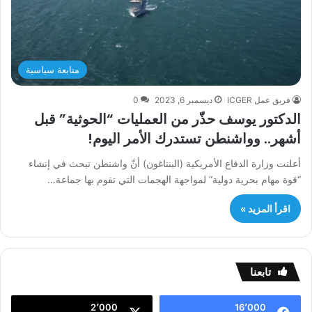
متابعة سياسية
فريق عمل ICGER
ديسمبر 6, 2023
0
الدكتور يوسف حذّر من العمليات “الحوثية” قبل
أشهر.. وواشنطن تستدرك الأمر اليوم!
أعلنت وزارة الدفاع الأمريكية (البنتاغون) أنّ واشنطن تبحث في إنشاء
“قوة مهام بحرية دولية” لمواجهة الهجمات التي تقوم بها جماعة…
اقرأ المزيد »
تابعنا
2٬000
16٬000