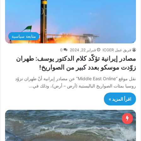
متابعة سياسية
فريق عمل ICGER
فبراير 22, 2024
0
مصادر إيرانية تؤكّد كلام الدكتور يوسف: طهران
زوّدت موسكو بعدد كبير من الصواريخ!
نقل موقع “Middle East Online” عن مصادر إيرانية أنّ طهران تزوّد
روسيا بمئات الصواريخ الباليستية (أرض – أرض)، وذلك في…
اقرأ المزيد »