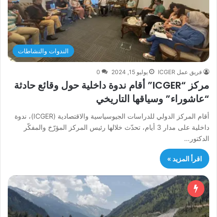
الندوات والنشاطات
فريق عمل ICGER
يوليو 15, 2024
0
مركز “ICGER” أقام ندوة داخلية حول وقائع حادثة
“عاشوراء” وسياقها التاريخي
أقام المركز الدولي للدراسات الجيوسياسية والاقتصادية (ICGER)، ندوة
داخلية على مدار 3 أيام، تحدّث خلالها رئيس المركز المؤرّخ والمفكّر
الدكتور…
اقرأ المزيد »