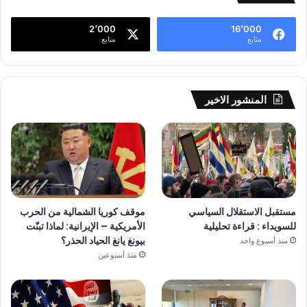
2٬000
16٬000
متابع
متابع
المنشور الاخير
مستقبل الاستقلال السياسي
موقف كوريا الشمالية من الحرب
للسويداء : قراءة تحليلية
الأمريكية – الإيرانية: لماذا تبنّت
بيونغ يانغ الحياد الحذر؟
منذ أسبوع واحد
منذ أسبوعين