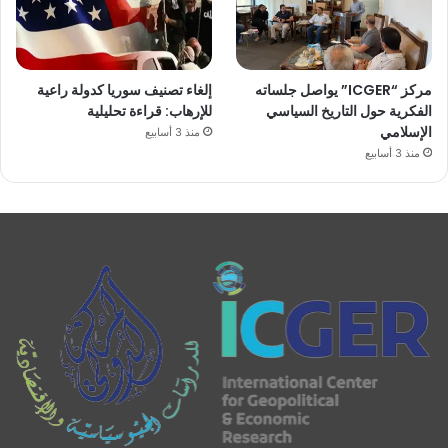
مركز “ICGER” يواصل جلساته
إلغاء تصنيف سوريا كدولة راعية
الفكرية حول التاريخ السياسي
للإرهاب: قراءة تحليلية
الإسلامي
منذ 3 أسابيع
منذ 3 أسابيع