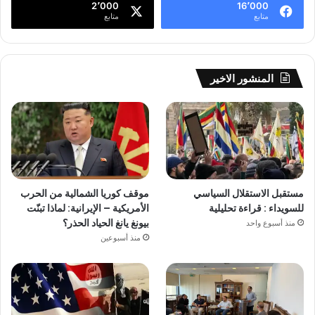
2٬000
16٬000
متابع
متابع
المنشور الاخير
مستقبل الاستقلال السياسي
موقف كوريا الشمالية من الحرب
للسويداء : قراءة تحليلية
الأمريكية – الإيرانية: لماذا تبنّت
بيونغ يانغ الحياد الحذر؟
منذ أسبوع واحد
منذ أسبوعين