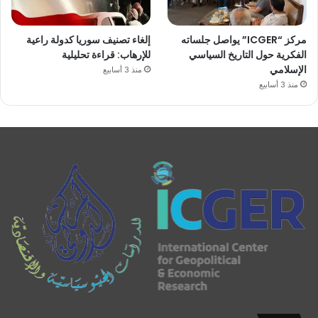
مركز “ICGER” يواصل جلساته
إلغاء تصنيف سوريا كدولة راعية
الفكرية حول التاريخ السياسي
للإرهاب: قراءة تحليلية
الإسلامي
منذ 3 أسابيع
منذ 3 أسابيع