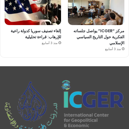
مركز “ICGER” يواصل جلساته
إلغاء تصنيف سوريا كدولة راعية
الفكرية حول التاريخ السياسي
للإرهاب: قراءة تحليلية
الإسلامي
منذ 3 أسابيع
منذ 3 أسابيع