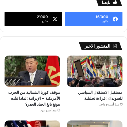
تابعنا
2٬000
16٬000
متابع
متابع
المنشور الاخير
مستقبل الاستقلال السياسي
موقف كوريا الشمالية من الحرب
للسويداء : قراءة تحليلية
الأمريكية – الإيرانية: لماذا تبنّت
بيونغ يانغ الحياد الحذر؟
منذ أسبوع واحد
منذ أسبوعين