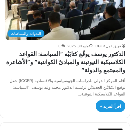
الندوات والنشاطات
فريق عمل ICGER
مايو 30, 2025
0
الدكتور يوسف يوقّع كتابَيْه “السياسة: القواعد
الكلاسيكية النيوتينة والمبادئ الكوانتية” و”الأشاعرة
والمجتمع والدولة”
أقام المركز الدولي للدراسات الجيوسياسية والاقتصادية (ICGER) حفل
توقيع الكتابَيْن الجديدَيْن لرئيسه الدكتور محمد وليد يوسف، “السياسة:
القواعد الكلاسيكية النيوتنية…
اقرأ المزيد »