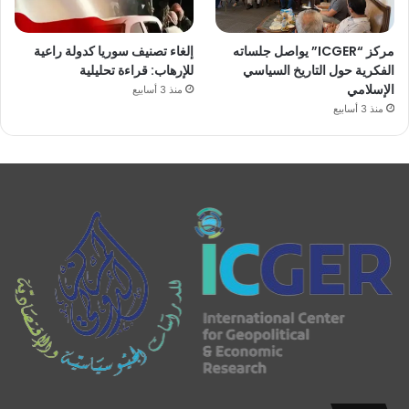
مركز “ICGER” يواصل جلساته
إلغاء تصنيف سوريا كدولة راعية
الفكرية حول التاريخ السياسي
للإرهاب: قراءة تحليلية
الإسلامي
منذ 3 أسابيع
منذ 3 أسابيع