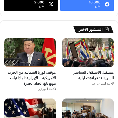
2٬000
16٬000
متابع
متابع
المنشور الاخير
مستقبل الاستقلال السياسي
موقف كوريا الشمالية من الحرب
للسويداء : قراءة تحليلية
الأمريكية – الإيرانية: لماذا تبنّت
بيونغ يانغ الحياد الحذر؟
منذ أسبوع واحد
منذ أسبوعين