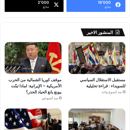
2٬000
16٬000
متابع
متابع
المنشور الاخير
مستقبل الاستقلال السياسي
موقف كوريا الشمالية من الحرب
للسويداء : قراءة تحليلية
الأمريكية – الإيرانية: لماذا تبنّت
بيونغ يانغ الحياد الحذر؟
منذ أسبوع واحد
منذ أسبوعين