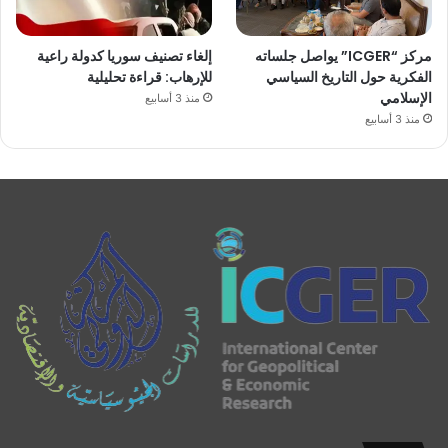
مركز “ICGER” يواصل جلساته
إلغاء تصنيف سوريا كدولة راعية
الفكرية حول التاريخ السياسي
للإرهاب: قراءة تحليلية
الإسلامي
منذ 3 أسابيع
منذ 3 أسابيع