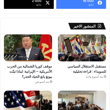
2٬000
16٬000
متابع
متابع
المنشور الاخير
مستقبل الاستقلال السياسي
موقف كوريا الشمالية من الحرب
للسويداء : قراءة تحليلية
الأمريكية – الإيرانية: لماذا تبنّت
بيونغ يانغ الحياد الحذر؟
منذ أسبوع واحد
منذ أسبوعين