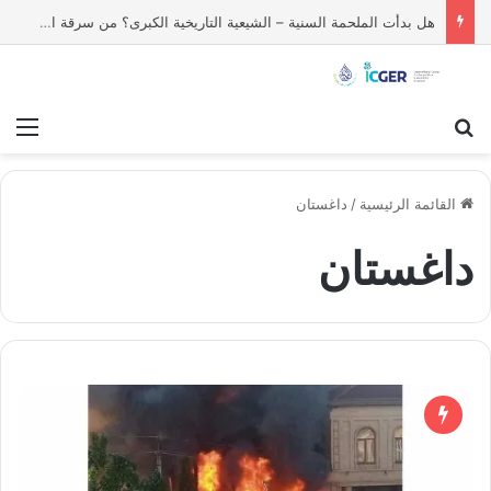
هل بدأت الملحمة السنية – الشيعية التاريخية الكبرى؟ من سرقة الثياب إلى التقاصف بالصواريخ النووية بين الفريقين
بحث عن
قائ
القائمة الرئيسية
/
داغستان
داغستان