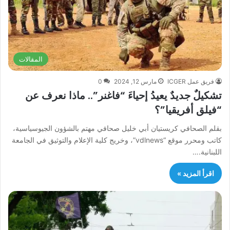
المقالات
فريق عمل ICGER
مارس 12, 2024
0
تشكيلٌ جديدٌ يعيدُ إحياءَ “فاغنر”.. ماذا نعرف عن
“فيلق أفريقيا”؟
بقلم الصحافي كريستيان أبي خليل صحافي مهتم بالشؤون الجيوسياسية،
كاتب ومحرر موقع “vdlnews”، وخريج كلية الإعلام والتوثيق في الجامعة
اللبنانية.…
اقرأ المزيد »