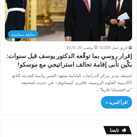
متابعة سياسية
فريق عمل ICGER
نوفمبر 30, 2023
إقرار روسي بما توقّعه الدكتور يوسف قبل سنوات:
بكّين تأبى إقامة تحالف استراتيجي مع موسكو!
استبعد مدير مركز الدراسات اليابانية بمعهد الصين وآسيا الحديثة التابع
لأكاديمية العلوم الروسية، فاليري كيستانوف، في حديث لصحيفة
“نيزافيسمايا غازيتا”…
اقرأ المزيد »
تابعنا