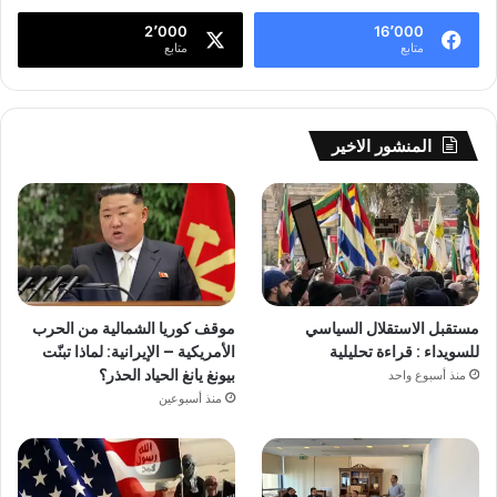
2٬000
16٬000
متابع
متابع
المنشور الاخير
مستقبل الاستقلال السياسي
موقف كوريا الشمالية من الحرب
للسويداء : قراءة تحليلية
الأمريكية – الإيرانية: لماذا تبنّت
بيونغ يانغ الحياد الحذر؟
منذ أسبوع واحد
منذ أسبوعين