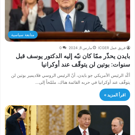
متابعة سياسية
فريق عمل ICGER
مارس 8, 2024
0
بايدن يحذّر ممّا كان نبّه إليه الدكتور يوسف قبل
سنوات: بوتين لن يتوقّف عند أوكرانيا
أكّد الرئيس الأمريكي جو بايدن، أنّ الرئيس الروسي فلاديمير بوتين لن
يتوقّف عند أوكرانيا في حربه القائمة هناك، ملمّحاً إلى…
اقرأ المزيد »