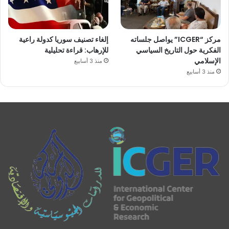
مركز “ICGER” يواصل جلساته
إلغاء تصنيف سوريا كدولة راعية
الفكرية حول التاريخ السياسي
للإرهاب: قراءة تحليلية
الإسلامي
منذ 3 أسابيع
منذ 3 أسابيع