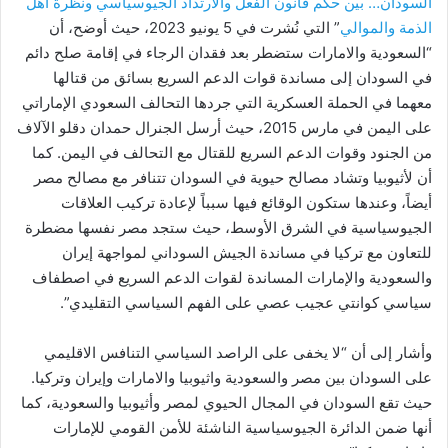
السودان… بين حكم قانون الفعل والارتداد الجيوسياسي ونظرة أهل
الذمة والموالي
” التي نُشرت في 5 يونيو 2023، حيث أوضح، أن
“السعودية والامارات ستضطر بعد فقدان الرجاء في إقامة صلح دائم
في السودان إلى مساندة قوات الدعم السريع بسائق من قتالها
معهما في الحملة العسكرية التي جردها التحالف السعودي الإماراتي
على اليمن في مارس 2015، حيث أرسل الجنرال حمدان دقلو الآلاف
من الجنود وقوات الدعم السريع للقتال مع التحالف في اليمن. كما
أن لأثيوبيا وتشاد مصالح حيوية في السودان تتنافر مع مصالح مصر
أيضاً، وعندها ستكون الوقائع فيها سبباً لإعادة تركيب العلاقات
الجيوسياسية في الشرق الأوسط، حيث ستجد مصر نفسها مضطرة
للتعاون مع تركيا في مساندة الجيش السوداني لمواجهة إيران
والسعودية والإمارات المساندة لقوات الدعم السريع في اصطفاف
سياسي كوانتي عجيب عصي على الفهم السياسي التقليدي”.
وأشار إلى أن “لا يخفى على الراصد السياسي التنافس الاقليمي
على السودان بين مصر والسعودية واثيوبيا والامارات وإيران وتركيا.
حيث تقع السودان في المجال الحيوي لمصر وأثيوبيا والسعودية، كما
أنها ضمن الدائرة الجيوسياسية الناشئة للأمن القومي للإمارات