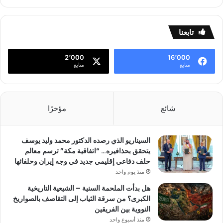
تابعنا
2٬000
16٬000
متابع
متابع
شائع
مؤخرًا
السيناريو الذي رصده الدكتور محمد وليد يوسف
يتحقق بحذافيره… “اتفاقية مكة” ترسم معالم
حلف دفاعي إقليمي جديد في وجه إيران وحلفائها
منذ يوم واحد
هل بدأت الملحمة السنية – الشيعية التاريخية
الكبرى؟ من سرقة الثياب إلى التقاصف بالصواريخ
النووية بين الفريقين
منذ أسبوع واحد