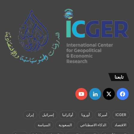
تابعنا
‫X
فيسبوك
لينكدإن
‫YouTube
ICGER
أميركا
أوروبا
أوكرانيا
إسرائيل
إيران
الاقتصاد
الذكاء الاصطناعي
السعودية
السياسة