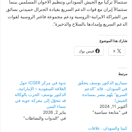
ستتمالأ تركيا مع الجيش السوداني وتنظيم الاخوان المسلمين بينما
ستتمالأ إيران مع قوات الدعم السريع بقيادة الجنرال حميدتي بسائق
من الشراكة الايرانية-الروسية ودعم مجموعة فاغنر الروسية لقوات
الدعم السريع وإمدادها بالسلاح والذخيرة”.
شارك هذا الموضوع:
X
فيس بوك
مرتبط
سيناريو الدكتور يوسف يتحقّق
ندوة في مركز ICGER حول
في السودان.. قائد “الدعم
العلاقة السعودية – الإماراتية..
السريع” يتّهم مصر بمساندة
الدكتور يوسف: الحرب بالوكالة
الجيش!
قد تتحوّل إلى معركة جوية في
أكتوبر 11, 2024
سماء اليمن
في "متابعة سياسية"
يناير 2, 2026
في "الندوات والنشاطات"
كينيا والسودان.. علاقات