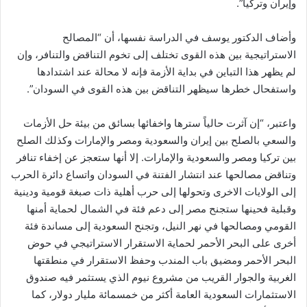
وإيران وتركيا”.
وأضاف الدكتور يوسف في الدراسة نفسها، أن “المصالح
الاستراتيجية بين هذه القوى تختلف إلى تخوم التناقض والتنافر، وإن
لم يظهر هذا التباين في بداية الأزمة فإنه لا محالة عند اشتدادها
واستفحال خطرها سيظهر التناقض بين هذه القوى في السودان”.
واعتبر، “إن آثرت حالياً سترها واخفائها بسائق من بيئة حل الأزمات
والسعي بالصلح بين إيران والسعودية ومصر والإمارات وكذلك الصلح
بين تركيا ومصر والسعودية والإمارات. إلا أنها ستعجز عن إخفاء تنافر
وتناقض مصالحها عند انتشار الفتنة في السودان واتساع دائرة الحرب
إلى الولايات الاخرى وتحولها إلى حرب أهلية ذات صبغة قومية ودينية
وقبلية فحينها ستجنح مصر إلى دعم فئة في الشمال لحماية أمنها
القومي ومصالحها في نهر النيل، وتجنح السعودية إلى مساندة فئة
أخرى على البحر الأحمر لحماية الاستقرار الاستراتيجي في حوض
البحر الأحمر ومضيق باب المندب وحفظ الاستقرار في منطقتها
الغربية والجوار القريب من مشروع نيوم الذي يستثمر فيه صندوق
الاستثمارات السعودية العامة أكثر من خمسمائة مليار دولار، كما