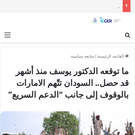
هل بدأت الملحمة السنية – الشيعية التاريخية الكبرى؟ من سرقة الثياب إلى التقاصف بالصواريخ النووية بين الفريقين
بحث عن
قائ
القائمة الرئيسية
/
متابعة سياسية
ما توقعه الدكتور يوسف منذ أشهر
قد حصل.. السودان تتّهم الامارات
بالوقوف إلى جانب “الدعم السريع”