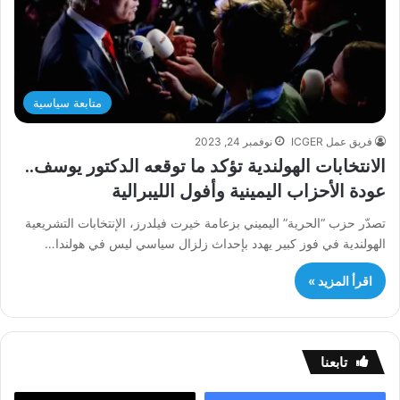
متابعة سياسية
فريق عمل ICGER
نوفمبر 24, 2023
الانتخابات الهولندية تؤكد ما توقعه الدكتور يوسف..
عودة الأحزاب اليمينية وأفول الليبرالية
تصدّر حزب “الحرية” اليميني بزعامة خيرت فيلدرز، الإنتخابات التشريعية
الهولندية في فوز كبير يهدد بإحداث زلزال سياسي ليس في هولندا…
اقرأ المزيد »
تابعنا