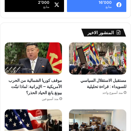
2٬000
16٬000
متابع
متابع
المنشور الاخير
مستقبل الاستقلال السياسي
موقف كوريا الشمالية من الحرب
للسويداء : قراءة تحليلية
الأمريكية – الإيرانية: لماذا تبنّت
بيونغ يانغ الحياد الحذر؟
منذ أسبوع واحد
منذ أسبوعين