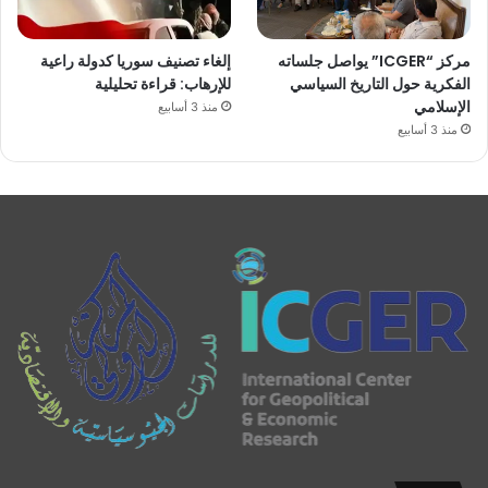
مركز “ICGER” يواصل جلساته
إلغاء تصنيف سوريا كدولة راعية
الفكرية حول التاريخ السياسي
للإرهاب: قراءة تحليلية
الإسلامي
منذ 3 أسابيع
منذ 3 أسابيع