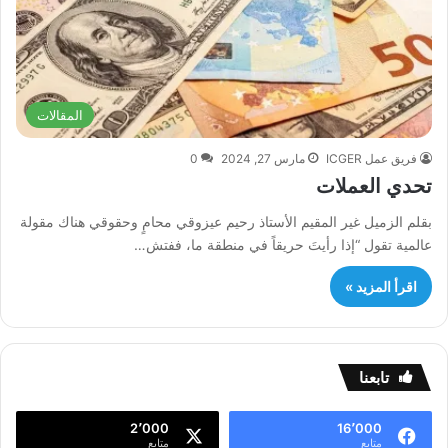
المقالات
فريق عمل ICGER
مارس 27, 2024
0
تحدي العملات
بقلم الزميل غير المقيم الأستاذ رحيم عيزوقي محامٍ وحقوقي هناك مقولة
عالمية تقول “إذا رأيتَ حريقاً في منطقة ما، ففتش…
اقرأ المزيد »
تابعنا
2٬000
16٬000
متابع
متابع