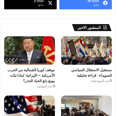
2٬000
16٬000
متابع
متابع
المنشور الاخير
مستقبل الاستقلال السياسي
موقف كوريا الشمالية من الحرب
للسويداء : قراءة تحليلية
الأمريكية – الإيرانية: لماذا تبنّت
بيونغ يانغ الحياد الحذر؟
منذ أسبوع واحد
منذ أسبوعين