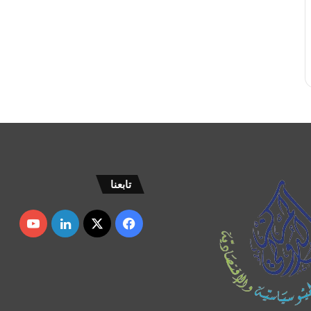
تابعنا
‫X
فيسبوك
لينكدإن
uTube