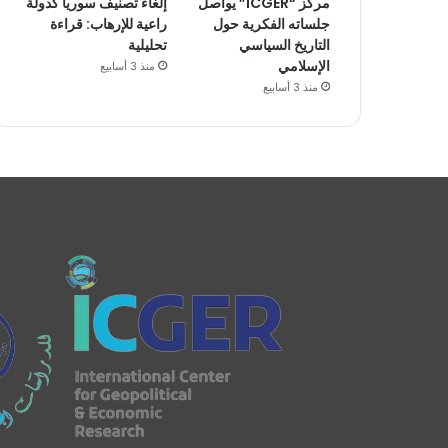
مركز “ICGER” يواصل
إلغاء تصنيف سوريا كدولة
جلساته الفكرية حول
راعية للإرهاب: قراءة
التاريخ السياسي
تحليلية
الإسلامي
منذ 3 أسابيع
منذ 3 أسابيع