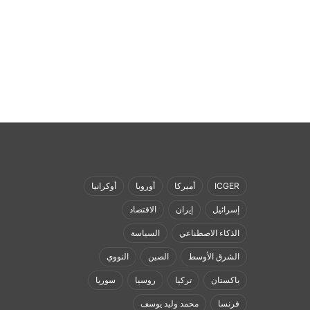
ICGER
أميركا
أوروبا
أوكرانيا
إسرائيل
إيران
الاقتصاد
‫Yo
الذكاء الاصطناعي
السياسة
الشرق الأوسط
الصين
النووي
باكستان
تركيا
روسيا
سوريا
فرنسا
محمد وليد يوسف