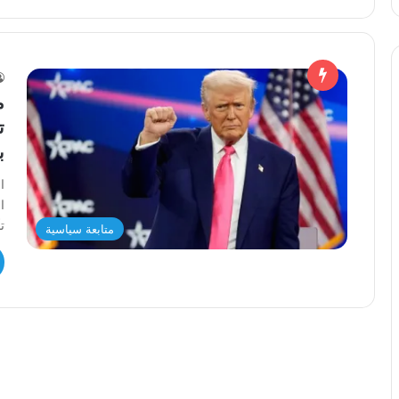
م
ت
ب
ا
ا
ت
متابعة سياسية