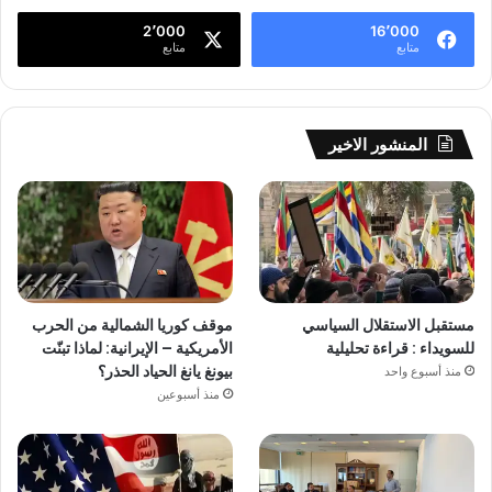
2٬000
16٬000
متابع
متابع
المنشور الاخير
مستقبل الاستقلال السياسي
موقف كوريا الشمالية من الحرب
للسويداء : قراءة تحليلية
الأمريكية – الإيرانية: لماذا تبنّت
بيونغ يانغ الحياد الحذر؟
منذ أسبوع واحد
منذ أسبوعين