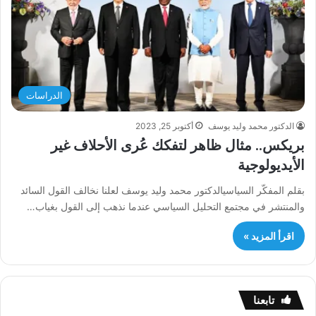
الدراسات
الدكتور محمد وليد يوسف
أكتوبر 25, 2023
بريكس.. مثال ظاهر لتفكك عُرى الأحلاف غير
الأيديولوجية
بقلم المفكّر السياسيالدكتور محمد وليد يوسف لعلنا نخالف القول السائد
والمنتشر في مجتمع التحليل السياسي عندما نذهب إلى القول بغياب…
اقرأ المزيد »
تابعنا