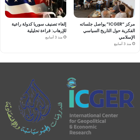
مركز “ICGER” يواصل جلساته
إلغاء تصنيف سوريا كدولة راعية
الفكرية حول التاريخ السياسي
للإرهاب: قراءة تحليلية
الإسلامي
منذ 3 أسابيع
منذ 3 أسابيع