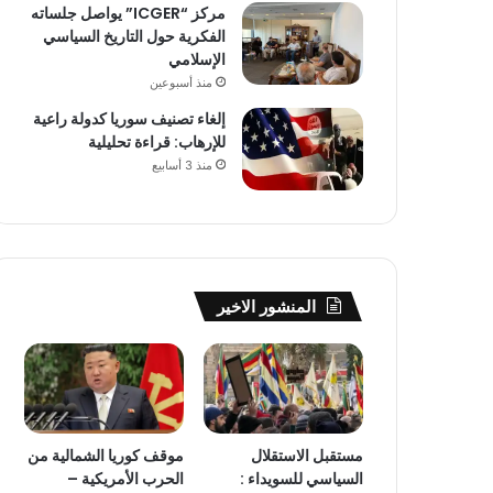
مركز “ICGER” يواصل جلساته
الفكرية حول التاريخ السياسي
الإسلامي
منذ أسبوعين
إلغاء تصنيف سوريا كدولة راعية
للإرهاب: قراءة تحليلية
منذ 3 أسابيع
المنشور الاخير
مستقبل الاستقلال
موقف كوريا الشمالية من
السياسي للسويداء :
الحرب الأمريكية –