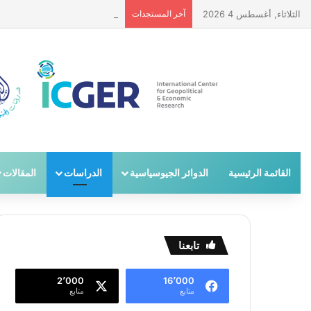
الثلاثاء, أغسطس 4 2026
آخر المستجدات
إلغاء تصنيف سوريا كدولة راعية ل
القائمة الرئيسية
الدوائر الجيوسياسية
الدراسات
المقالات
تابعنا
2٬000
16٬000
متابع
متابع