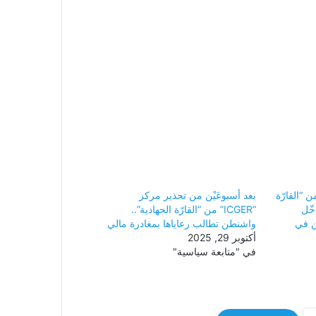
ير مركز “ICGER” من “القارّة
بعد أسبوعَيْن من تحذير مركز
خّل
“ICGER” من “القارّة الجهادية”..
ن في
واشنطن تطالب رعاياها بمغادرة مالي
أكتوبر 29, 2025
في "متابعة سياسية"