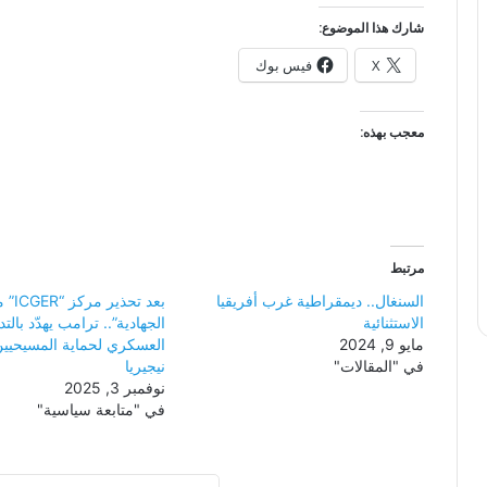
شارك هذا الموضوع:
X
فيس بوك
معجب بهذه:
مرتبط
السنغال.. ديمقراطية غرب أفريقيا
بعد تحذ
الاستثنائية
الجهادية”.. ترامب يهدّد بالتد
مايو 9, 2024
العسكري لحماية المسيحيي
في "المقالات"
نيجيريا
نوفمبر 3, 2025
في "متابعة سياسية"