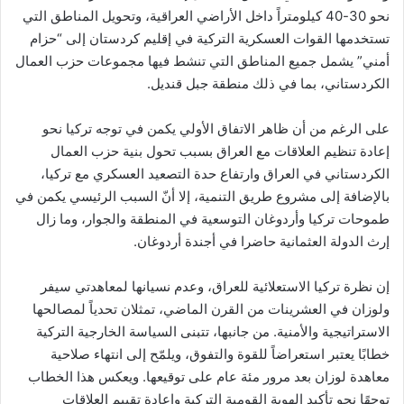
نحو 30-40 كيلومتراً داخل الأراضي العراقية، وتحويل المناطق التي
تستخدمها القوات العسكرية التركية في إقليم كردستان إلى “حزام
أمني” يشمل جميع المناطق التي تنشط فيها مجموعات حزب العمال
الكردستاني، بما في ذلك منطقة جبل قنديل.
على الرغم من أن ظاهر الاتفاق الأولي يكمن في توجه تركيا نحو
إعادة تنظيم العلاقات مع العراق بسبب تحول بنية حزب العمال
الكردستاني في العراق وارتفاع حدة التصعيد العسكري مع تركيا،
بالإضافة إلى مشروع طريق التنمية، إلا أنّ السبب الرئيسي يكمن في
طموحات تركيا وأردوغان التوسعية في المنطقة والجوار، وما زال
إرث الدولة العثمانية حاضرا في أجندة أردوغان.
إن نظرة تركيا الاستعلائية للعراق، وعدم نسيانها لمعاهدتي سيفر
ولوزان في العشرينات من القرن الماضي، تمثلان تحدياً لمصالحها
الاستراتيجية والأمنية. من جانبها، تتبنى السياسة الخارجية التركية
خطابًا يعتبر استعراضاً للقوة والتفوق، ويلمّح إلى انتهاء صلاحية
معاهدة لوزان بعد مرور مئة عام على توقيعها. ويعكس هذا الخطاب
توجهًا نحو تأكيد الهوية القومية التركية وإعادة تقييم العلاقات