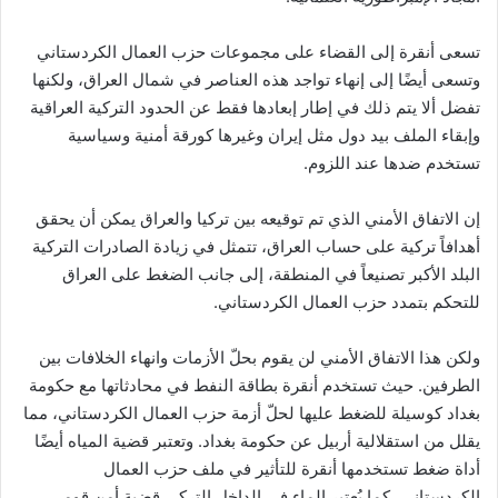
تسعى أنقرة إلى القضاء على مجموعات حزب العمال الكردستاني
وتسعى أيضًا إلى إنهاء تواجد هذه العناصر في شمال العراق، ولكنها
تفضل ألا يتم ذلك في إطار إبعادها فقط عن الحدود التركية العراقية
وإبقاء الملف بيد دول مثل إيران وغيرها كورقة أمنية وسياسية
تستخدم ضدها عند اللزوم.
إن الاتفاق الأمني الذي تم توقيعه بين تركيا والعراق يمكن أن يحقق
أهدافاً تركية على حساب العراق، تتمثل في زيادة الصادرات التركية
البلد الأكبر تصنيعاً في المنطقة، إلى جانب الضغط على العراق
للتحكم بتمدد حزب العمال الكردستاني.
ولكن هذا الاتفاق الأمني لن يقوم بحلّ الأزمات وانهاء الخلافات بين
الطرفين. حيث تستخدم أنقرة بطاقة النفط في محادثاتها مع حكومة
بغداد كوسيلة للضغط عليها لحلّ أزمة حزب العمال الكردستاني، مما
يقلل من استقلالية أربيل عن حكومة بغداد. وتعتبر قضية المياه أيضًا
أداة ضغط تستخدمها أنقرة للتأثير في ملف حزب العمال
الكردستاني، كما يُعتبر الماء في الداخل التركي قضية أمن قومي،