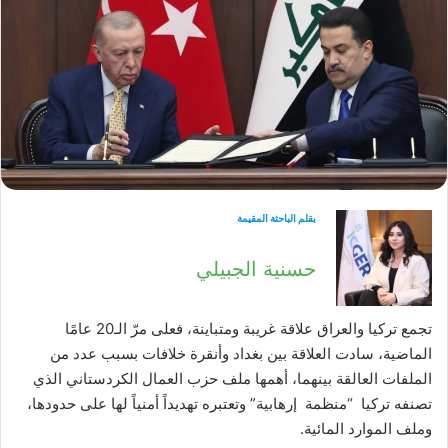
بقلم الباحثة المقيمة
حسنية الجبيلي
تجمع تركيا والعراق علاقة غريبة ومتباينة، فعلى مرّ الـ20 عامًا
الماضية، سادت العلاقة بين بغداد وأنقرة خلافات بسبب عدد من
الملفات العالقة بينهما، أهمها ملف حزب العمال الكردستاني الذي
تصنفه تركيا “منظمة إرهابية” وتعتبره تهديداً أمنياً لها على حدودها،
وملف الموارد المائية.