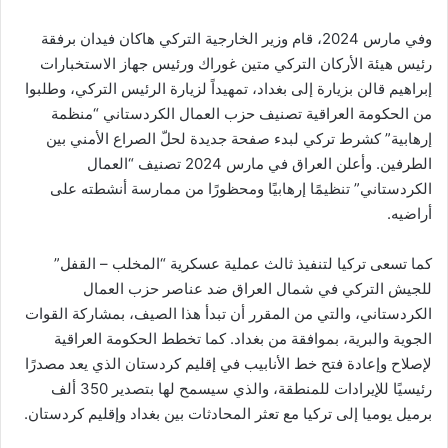
وفي مارس 2024، قام وزير الخارجية التركي هاكان فيدان برفقة
رئيس هيئة الأركان التركي متين غوراك ورئيس جهاز الاستخبارات
إبراهيم قالن بزيارة إلى بغداد، تمهيداً لزيارة الرئيس التركي، وطلبوا
من الحكومة العراقية تصنيف حزب العمال الكردستاني “منظمة
إرهابية” كشرط تركي لبدء صفحة جديدة لحلّ الصراع الأمني بين
الطرفين. وأعلن العراق في مارس 2024 تصنيف “العمال
الكردستاني” تنظيمًا إرهابيًا ومحظورًا من ممارسة أنشطته على
أراضيه.
كما تسعى تركيا لتنفيذ ثالث عملية عسكرية “المخلب – القفل”
للجيش التركي في شمال العراق ضد عناصر حزب العمال
الكردستاني، والتي من المقرر أن تبدأ هذا الصيف، بمشاركة القوات
الجوية والبرية، بموافقة من بغداد. كما تخطط الحكومة العراقية
لإصلاح وإعادة فتح خط الأنابيب في إقليم كردستان الذي يعد مصدرًا
رئيسيًا للإيرادات للمنطقة، والذي سيسمح لها بتصدير 350 ألف
برميل يوميا إلى تركيا مع تعثر المحادثات بين بغداد وإقليم كردستان.