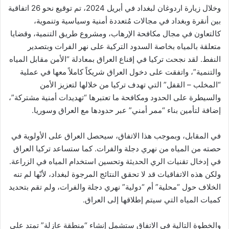
وخلال زيارة اردوغان لبغداد في أبريل 2024، تم توقيع نحو 26 اتفاقية
بين أنقرة وبغداد في مجالات مُتعددة أمنية وسياسية وتنموية،
كالتعاون في مجال مكافحة الإرهاب، ومشروع طريق التنمية، وقضايا
متعلقة بالمياه بخاصة السدود التركية على نهر الفرات وبتصدير
النفط. لقد نجحت تركيا في إقناع العراق بمعادلة “الأمن مقابل المياه
والتنمية”، واتفقت على دخول العراق شريكاً كاملاً معها في عملية
“المخلب – القفل” التي تهدف تركيا من خلالها لتعزيز الأمن
والسيطرة على الحدود ومكافحة ما تعتبرها “تهديدات أمنية مشتركة”،
إضافة لتأمين بناء “ممر أمني” عبر حدودها مع العراق وسوريا.
في المقابل، وبموجب هذا الاتفاق، سيحصل العراق على الأولوية في
حصته من المياه من نهري دجلة والفرات. كما ستساعد تركيا العراق
في إدخال تقنيات الري الحديثة وتحسين استخدام المياه في الزراعة.
ولكن هذه الاتفاقيات قد لا تحقق النتائج المرجوة لبغداد، لأنّها لم تنه
الخلاف حول “محلية” أم “دولية” نهري دجلة والفرات، ولم تقم بتحديد
كميات المياه التي سيتم إطلاقها إلى العراق.
والخطوة التالية في الاتفاق ستشمل إنشاء “منطقة عازلة” تمتد على