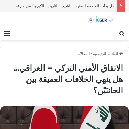
هل بدأت الملحمة السنية – الشيعية التاريخية الكبرى؟ من سرقة الثياب إلى التقاصف بالصواريخ النووية بين الفريقين
بحث عن
قائ
القائمة الرئيسية
/
المقالات
الاتفاق الأمني التركي – العراقي…
هل ينهي الخلافات العميقة بين
الجانبَيْن؟