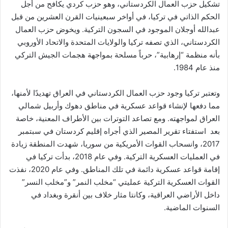
تشكيل حزب العمال الكردستاني، وهو حزب كردي يكافح من أجل
الحكم الذاتي في تركيا، في أواخر سبعينيات القرن العشرين من قبل
عبدالله أوجلان الموجود في السجون التركية. ويخوض حزب العمال
الكردستاني، الذي تصفه تركيا والولايات المتحدة والاتحاد الأوروبي
بأنه منظمة “إرهابية”، حرباً مسلحة بمواجهة هجمات الجيش التركي
منذ عام 1984.
وتعتبر تركيا وجود حزب العمال الكردستاني في العراق تهديدًا لأمنها،
مما دفعها لإنشاء قواعد عسكرية في مناطق دهوك وأربيل شمالي
العراق لمواجهته. ومع تصاعد التوترات بين الأطراف المعنية، خاصة
بعد استفتاء تقرير المصير الذي أجراه إقليم كردستان في سبتمبر
2017، وانسحاب القوات الأمريكية من سوريا، شهدت المنطقة زيادة
في العمليات العسكرية التركية. وفي عام 2018، بدأت تركيا في
إقامة قواعد عسكرية دائمة في تلك المناطق. وفي عام 2020، نفذت
القوات العسكرية التركية عمليتي “مخلب النمر” و”مخلب النسر”
داخل الأراضي العراقية، وكانتا مثار خلاف بين أنقرة وبغداد في
السنوات الماضية.