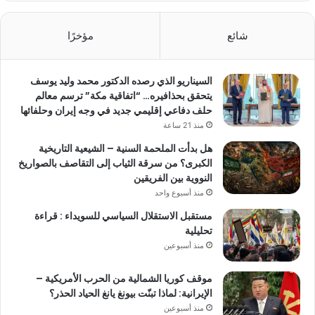
شائع
مؤخرًا
السيناريو الذي رصده الدكتور محمد وليد يوسف
يتحقق بحذافيره… “اتفاقية مكة” ترسم معالم
حلف دفاعي إقليمي جديد في وجه إيران وحلفائها
منذ 21 ساعة
هل بدأت الملحمة السنية – الشيعية التاريخية
الكبرى؟ من سرقة الثياب إلى التقاصف بالصواريخ
النووية بين الفريقين
منذ أسبوع واحد
مستقبل الاستقلال السياسي للسويداء : قراءة
تحليلية
منذ أسبوعين
موقف كوريا الشمالية من الحرب الأمريكية –
الإيرانية: لماذا تبنّت بيونغ يانغ الحياد الحذر؟
منذ أسبوعين