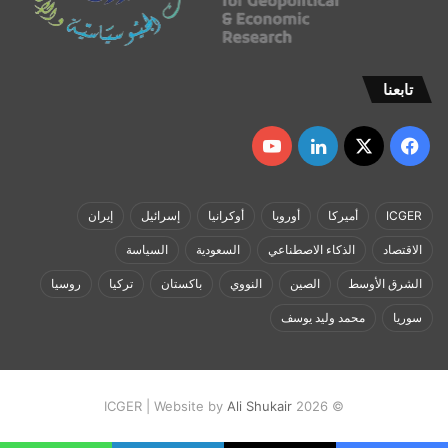
تابعنا
‫X
فيسبوك
لينكدإن
‫YouTube
ICGER
أميركا
أوروبا
أوكرانيا
إسرائيل
إيران
الاقتصاد
الذكاء الاصطناعي
السعودية
السياسة
الشرق الأوسط
الصين
النووي
باكستان
تركيا
روسيا
سوريا
محمد وليد يوسف
Ali Shukair
© 2026 ICGER | Website by