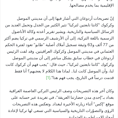
الإقليمية بما يخدم مصالحها.
إنّ تصريحات أردوغان التي أشار فيها إلى أن مدينتي الموصل
وكركوك “كانتا تابعتين لتركيا” تثير الكثير من الجدل وتحمل العديد من
الرسائل السياسية والتاريخية. ويشير تقرير أعدته وكالة الأناضول
الرسمية باللغة التركية، إلى أن الأرشيف الرسمي في تركيا يضم أكثر
من 77 ألف و63 وثيقة تسجيل أملاك أصلية “طابو” تعود لفترة الحكم
العثماني في مدينتي الموصل وكركوك العراقيتين. وقد لفت الرئيس
أردوغان في خطاب سابق بشكل مباشر إلى أن مدينتي الموصل
وكركوك “كانتا تابعتين لتركيا”، حيث قال: “يجب فهم أن كركوك كانت
لنا، وأن الموصل كانت لنا.. لماذا هذا الكلام لا يعجبهم؟ أنا فقط
قدمت درساً في التاريخ، يجب فهم هذا”.
[1]
وكان آخر هذه التصريحات وصف الرئيس التركي العاصمة العراقية
بغداد بـ”إحدى مدن حضارتنا العريقة”، في تغريدة عبر حسابه على
موقع “إكس” أثناء زيارته الأخيرة لبغداد. وتعكس هذه التصريحات
الرؤى والتصوّرات التاريخية والسياسية التي تسعى لها تركيا لإعادة
أمجاد الإمبراطورية العثمانية.