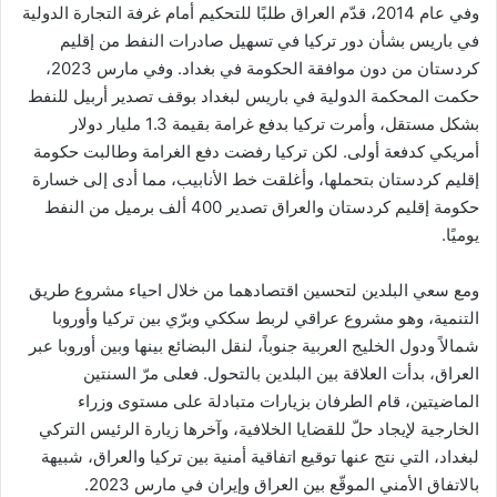
وفي عام 2014، قدّم العراق طلبًا للتحكيم أمام غرفة التجارة الدولية
في باريس بشأن دور تركيا في تسهيل صادرات النفط من إقليم
كردستان من دون موافقة الحكومة في بغداد. وفي مارس 2023،
حكمت المحكمة الدولية في باريس لبغداد بوقف تصدير أربيل للنفط
بشكل مستقل، وأمرت تركيا بدفع غرامة بقيمة 1.3 مليار دولار
أمريكي كدفعة أولى. لكن تركيا رفضت دفع الغرامة وطالبت حكومة
إقليم كردستان بتحملها، وأغلقت خط الأنابيب، مما أدى إلى خسارة
حكومة إقليم كردستان والعراق تصدير 400 ألف برميل من النفط
يوميًا.
ومع سعي البلدين لتحسين اقتصادهما من خلال احياء مشروع طريق
التنمية، وهو مشروع عراقي لربط سككي وبرّي بين تركيا وأوروبا
شمالاً ودول الخليج العربية جنوباً، لنقل البضائع بينها وبين أوروبا عبر
العراق، بدأت العلاقة بين البلدين بالتحول. فعلى مرّ السنتين
الماضيتين، قام الطرفان بزيارات متبادلة على مستوى وزراء
الخارجية لإيجاد حلّ للقضايا الخلافية، وآخرها زيارة الرئيس التركي
لبغداد، التي نتج عنها توقيع اتفاقية أمنية بين تركيا والعراق، شبيهة
بالاتفاق الأمني الموقّع بين العراق وإيران في مارس 2023.