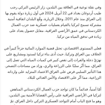
وفي نقلة نوعية في العلاقة بين البلدين، زار الرئيس التركي رجب
طيب أردوغان بغداد في 22 أبريل 2024 في أول زيارة دولة يقوم بها
إلى العراق منذ عام 2011. وخلال الزيارة، وقّع البلدان اتفاقية أمنية
مشتركة تسمح لتركيا بالقيام بعمليات عسكرية ضد حزب العمال
الكردستاني في عمق الأراضي العراقية، مقابل حصول بغداد على
زيادة في تدفق المياه من تركيا.
فعلى المستوى الاقتصادي، تحتل قضية الموارد المائية جزءاً كبيراً في
الخلاف بين العراق وتركيا، حيث أدى بناء تركيا لسدود ومشاريع على
نهرَيْ دجلة والفرات إلى نقص كبير في كميات المياه التي تصل إلى
العراق، مما أثّر سلبًا على الزراعة والري، وزاد من مساحات التصحر.
هذا التأثير السلبي فرض على العراق الاعتماد المتزايد على وارداته
الزراعية، مما أثّر على الاقتصاد والأمن الغذائي للبلاد.
أمّا أمنياً، فدائماً ما كان تواجد حزب العمال الكردستاني المناهض
لتركيا في الأراضي العراقية على رأس القضايا الأمنية بين البلدين،
وهو ما فتح الباب أمام التواجد العسكري التركي داخل العراق. تمّ