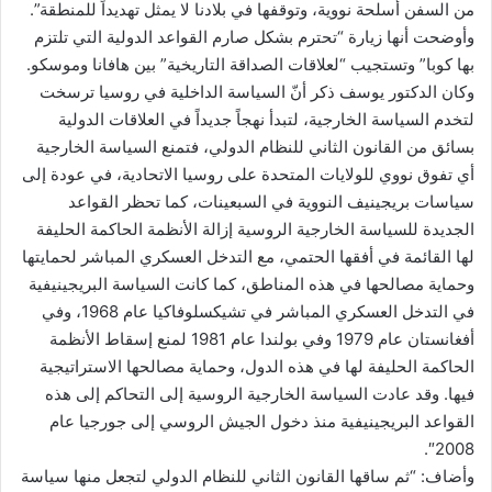
من السفن أسلحة نووية، وتوقفها في بلادنا لا يمثل تهديداً للمنطقة”.
وأوضحت أنها زيارة “تحترم بشكل صارم القواعد الدولية التي تلتزم
بها كوبا” وتستجيب “لعلاقات الصداقة التاريخية” بين هافانا وموسكو.
وكان الدكتور يوسف ذكر أنّ السياسة الداخلية في روسيا ترسخت
لتخدم السياسة الخارجية، لتبدأ نهجاً جديداً في العلاقات الدولية
بسائق من القانون الثاني للنظام الدولي، فتمنع السياسة الخارجية
أي تفوق نووي للولايات المتحدة على روسيا الاتحادية، في عودة إلى
سياسات بريجينيف النووية في السبعينات، كما تحظر القواعد
الجديدة للسياسة الخارجية الروسية إزالة الأنظمة الحاكمة الحليفة
لها القائمة في أفقها الحتمي، مع التدخل العسكري المباشر لحمايتها
وحماية مصالحها في هذه المناطق، كما كانت السياسة البريجينيفية
في التدخل العسكري المباشر في تشيكسلوفاكيا عام 1968، وفي
أفغانستان عام 1979 وفي بولندا عام 1981 لمنع إسقاط الأنظمة
الحاكمة الحليفة لها في هذه الدول، وحماية مصالحها الاستراتيجية
فيها. وقد عادت السياسة الخارجية الروسية إلى التحاكم إلى هذه
القواعد البريجينيفية منذ دخول الجيش الروسي إلى جورجيا عام
2008″.
وأضاف: “ثم ساقها القانون الثاني للنظام الدولي لتجعل منها سياسة