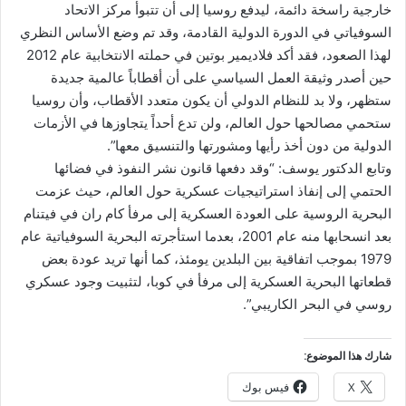
خارجية راسخة دائمة، ليدفع روسيا إلى أن تتبوأ مركز الاتحاد
السوفياتي في الدورة الدولية القادمة، وقد تم وضع الأساس النظري
لهذا الصعود، فقد أكد فلاديمير بوتين في حملته الانتخابية عام 2012
حين أصدر وثيقة العمل السياسي على أن أقطاباً عالمية جديدة
ستظهر، ولا بد للنظام الدولي أن يكون متعدد الأقطاب، وأن روسيا
ستحمي مصالحها حول العالم، ولن تدع أحداً يتجاوزها في الأزمات
الدولية من دون أخذ رأيها ومشورتها والتنسيق معها”.
وتابع الدكتور يوسف: “وقد دفعها قانون نشر النفوذ في فضائها
الحتمي إلى إنفاذ استراتيجيات عسكرية حول العالم، حيث عزمت
البحرية الروسية على العودة العسكرية إلى مرفأ كام ران في فيتنام
بعد انسحابها منه عام 2001، بعدما استأجرته البحرية السوفياتية عام
1979 بموجب اتفاقية بين البلدين يومئذ، كما أنها تريد عودة بعض
قطعاتها البحرية العسكرية إلى مرفأ في كوبا، لتثبيت وجود عسكري
روسي في البحر الكاريبي”.
شارك هذا الموضوع:
X
فيس بوك