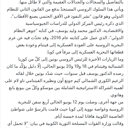
بالتفاصيل والسجالات والجدالات العقيمة والتي لا طائل منها.
ويأتي هذا السلوك الروسي المستجدّ بدفع من القانون الثاني للنظام
الدولي وهو قانون “نشر النفوذ في الأفق الحتمي يصنع الأقطاب”،
الذي ذكره رئيس المركز الدولي للدراسات الجيوسياسية
والاقتصادية، الدكتور محمد وليد يوسف، في كتابه “جوهر النظام
الدولي”، الذي عمل على كتابته عام 2016، وقد تحدّث فيه عن عزم
البحرية الروسية على العودة العسكرية إلى فيتنام وعودة بعض
قطعاتها البحرية العسكرية إلى مرفأ في كوبا.
وما الزيارات الأخيرة للرئيس الروسي بوتين إلى كلّ من كوريا
الشمالية وفيتنام في 18 و19 و20 يونيو الحالي، إلّا دليل يؤكّد ما كان
رصده الدكتور يوسف قبل سنوات، حيث شدّد بوتين خلال لقائه
الزعيم الكوري الشمالي كيم جونغ أون ونظيره الفيتنامي تاو لام على
أهمية الشراكة الاستراتيجية الشاملة بين موسكو وكلّ من بيونغ يانغ
وهانوي.
من جهة أخرى، وصلت يوم 12 يونيو الحالي أربع سفن للبحرية
الروسية وغواصة نووية إلى كوبا حيث قامت بالرسوّ على شواطئ
العاصمة الكوبية هافانا لمدة خمسة أيام.
وقالت وزارة القوات المسلحة الثورية الكوبية في بيان: “لا تحمل أي