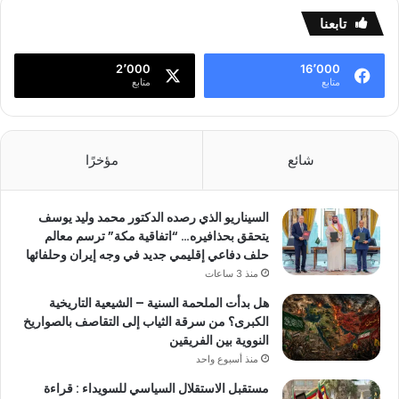
تابعنا
2٬000
16٬000
متابع
متابع
شائع
مؤخرًا
السيناريو الذي رصده الدكتور محمد وليد يوسف
يتحقق بحذافيره… “اتفاقية مكة” ترسم معالم
حلف دفاعي إقليمي جديد في وجه إيران وحلفائها
منذ 3 ساعات
هل بدأت الملحمة السنية – الشيعية التاريخية
الكبرى؟ من سرقة الثياب إلى التقاصف بالصواريخ
النووية بين الفريقين
منذ أسبوع واحد
مستقبل الاستقلال السياسي للسويداء : قراءة