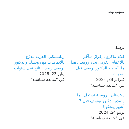
معجب بهذه:
مرتبط
كلام ماكرون إقرارٌ متأخّر
زيلينسكي: الغرب يتذرّع
بالاخفاق الغربي تجاه روسيا.. هذا
بالاتفاقيات مع روسيا.. والدكتور
ما نبّه منه الدكتور يوسف قبل
يوسف رصد النتائج قبل سنوات
سنوات
يناير 23, 2025
فبراير 28, 2024
في "متابعة سياسية"
في "متابعة سياسية"
داغستان الروسية تشتعل.. ما
رصده الدكتور يوسف قبل 7
أشهر يتحقّق!
يونيو 24, 2024
في "متابعة سياسية"