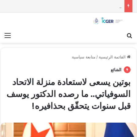
موقف كوريا الشمالية من الحرب الأمريكية – الإيرانية: لماذا تبنّت بيونغ يانغ الحياد الحذر؟
بحث عن
قائ
القائمة الرئيسية
/
متابعة سياسية
الشائع
بوتين يسعى لاستعادة منزلة الاتحاد
السوفياتي.. ما رصده الدكتور يوسف
قبل سنوات يتحقّق بحذافيره!