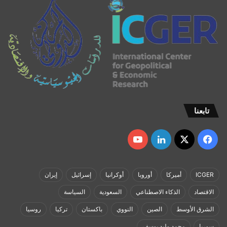
تابعنا
‫X
فيسبوك
لينكدإن
‫YouTube
ICGER
أميركا
أوروبا
أوكرانيا
إسرائيل
إيران
الاقتصاد
الذكاء الاصطناعي
السعودية
السياسة
الشرق الأوسط
الصين
النووي
باكستان
تركيا
روسيا
سوريا
محمد وليد يوسف