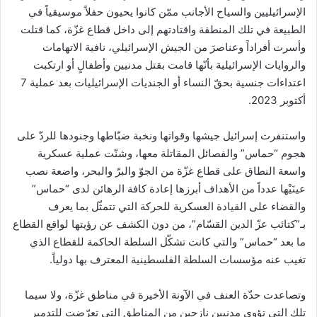
الإسرائيليين والسياح الأجانب ممّن كانوا يحيون حفلاً موسيقياً في
الطبيعة في تلك المنطقة واقتادتهم إلى داخل قطاع غزّة، كما قتلت
وأسرت أفراداً وعناصرَ من الجيش الإسرائيلي، نافية الاتهامات
والروايات الإسرائيلية بأنّها قامت بقتل مدنيين وأطفالٍ أو ارتكبت
اعتداءات جنسية بحقّ النساء أو الجنديات الإسرائيليات بعد عملية 7
أكتوبر 2023.
واستنفرت إسرائيل جيشها وقواتها ونخبة ضبّاطها وجنودها للردّ على
هجوم “حماس” والفصائل المقاتلة معها، وشنّت عملية عسكرية
واسعة النطاق على قطاع غزّة من الجوّ والبرّ والبحر، واضعة نصب
عينَيْها عدداً من الأهداف أبرزها إعادة كافة الرهائن لدى “حماس”
والقضاء على القيادة العسكرية للحركة التي تتمثّل بما يعرف
بـ”كتائب عزّ الدين القسّام”، من دون الكشف عن رؤيتها لواقع القطاع
ما بعد “حماس” والتي كانت تشكّل السلطة الحاكمة للقطاع الذي
تغيب عنه مؤسسات السلطة الفلسطينية المعترف بها دولياً.
وتصاعدت حدّة العنف في الآونة الأخيرة في مناطق غزّة، ولا سيما
تلك التي تؤوي مدنيين نازحين من المناطق التي تعرّضت للتدمير