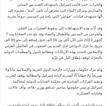
والخراب، حيث قامت إسرائيل باستهداف العديد من المباني
والمدارس ومراكز الإيواء التي يفترض أن تكون “آمنة”، مشيرة إلى
أنّها تستهدف قيادات “حماس” التي تتّخذ من المدنيين دروعاً بشرية.
وقد أدّت هذه الاستهدافات إلى سقوط العشرات من القتلى
والجرحى من المدنيين والأطفال والنساء وقد بلغ عدد الضحايا منذ 7
أكتوبر 2023 حتّى الآن أكثر من 38 ألف قتيل إضافة إلى نحو 90 ألف
جريح، ما حرّك الدواعي لدى العديد من الشعوب في العالمَيْن العربي
والإسلامي للتنديد بهذه الارتكابات ومطالبة الدول والمنظّمات الدولية
بالتحرّك لوقف إطلاق النار في غزّة.
ولم تترك حكومات ووزارات خارجية الدول العربية والإسلامية بياناً ولا
تصريحاً ولا خطاباً إلّا أصدرته لإدانة إسرائيل والمطالبة بوقف الحرب،
وتنفيذ القرارات الصادرة عن محكمة الجنايات الدولية لمحاكمة
إسرائيل ورئيس حكومتها بنيامين نتنياهو ووزير دفاعه يوآف غالانت
وقياداته العسكرية.
ومنذ السابع من أكتوبر لم يتوقّف إطلاق النار سوى لمرّة واحدة من