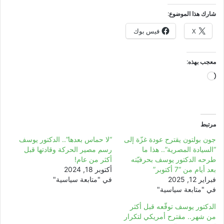
شارك هذا الموضوع:
X
فيس بوك
معجب بهذه:
جاري
التحميل…
مرتبط
جون بولتون يقترح عودة غزّة إلى
“لا حماس بعدها”.. الدكتور يوسف
“السيادة المصرية”.. هذا ما
رسم مصير الحركة وقادتها قبل
طرحه الدكتور يوسف بحرفيّته
أكثر من عام!
بعد أيام من “7 أكتوبر”
أكتوبر 18, 2024
فبراير 12, 2025
في "متابعة سياسية"
في "متابعة سياسية"
الدكتور يوسف توقّعه قبل أكثر
من شهر.. مقترح أمريكي لتكرار