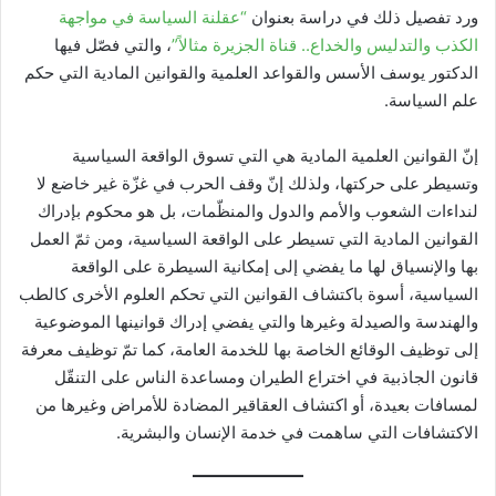
ورد تفصيل ذلك في دراسة بعنوان
“عقلنة السياسة في مواجهة
الكذب والتدليس والخداع.. قناة الجزيرة مثالاً”
، والتي فصّل فيها
الدكتور يوسف الأسس والقواعد العلمية والقوانين المادية التي حكم
علم السياسة.
إنّ القوانين العلمية المادية هي التي تسوق الواقعة السياسية
وتسيطر على حركتها، ولذلك إنّ وقف الحرب في غزّة غير خاضع لا
لنداءات الشعوب والأمم والدول والمنظّمات، بل هو محكوم بإدراك
القوانين المادية التي تسيطر على الواقعة السياسية، ومن ثمّ العمل
بها والإنسياق لها ما يفضي إلى إمكانية السيطرة على الواقعة
السياسية، أسوة باكتشاف القوانين التي تحكم العلوم الأخرى كالطب
والهندسة والصيدلة وغيرها والتي يفضي إدراك قوانينها الموضوعية
إلى توظيف الوقائع الخاصة بها للخدمة العامة، كما تمّ توظيف معرفة
قانون الجاذبية في اختراع الطيران ومساعدة الناس على التنقّل
لمسافات بعيدة، أو اكتشاف العقاقير المضادة للأمراض وغيرها من
الاكتشافات التي ساهمت في خدمة الإنسان والبشرية.