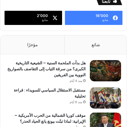
تابعنا
2٬000
16٬000
متابع
متابع
شائع
مؤخرًا
هل بدأت الملحمة السنية – الشيعية التاريخية
الكبرى؟ من سرقة الثياب إلى التقاصف بالصواريخ
النووية بين الفريقين
منذ 4 أيام
مستقبل الاستقلال السياسي للسويداء : قراءة
تحليلية
منذ 6 أيام
موقف كوريا الشمالية من الحرب الأمريكية –
الإيرانية: لماذا تبنّت بيونغ يانغ الحياد الحذر؟