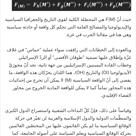
حيث أنّ F(M) هي المحصّلة الكلية لقوى التاريخ والجغرافيا السياسية
والإيديولوجيا والمصالح العامة التي تحكم كل واقعة أو حادثة سياسية
وهي هنا في مقالنا الحرب في غزة.
وبالعودة إلى الخطابات التي رافقت سواء عملية “حماس” في غلاف
غزّة وإطلاق عليها تسمية “طوفان الأقصى” أو الردّ الإسرائيلي
وخطاب القادة اليمينيين الإسرائيليين من جهة ثانية، نجد أنّ محورَيْ
الأيديولوجيا (OI) والتاريخ (OH)، هما اللذان يحرّكان هذه الواقعة، ما
يفضي إلى أنّ الواقعة السياسية (M) لا يمكن أن تخرج من إحداثيات
هذه المحاور تماماً كما لا يمكن للواقعة المادية الخروج من محاور
الفضاء الإقليدي.
وقياساً على ذلك، فإنّ كلّ النداءات الشعبية واستصراخ الدول الكبرى
والمنظّمات الدولية والدول الإسلامية والعربية لن تغيّر في حركة
الوقائع السياسية ما لم يكن القائمون عليها من المختصّين العالمين
بحركة الوقائع السياسية وبعلم السياسة على أصوله الجامعة، كما