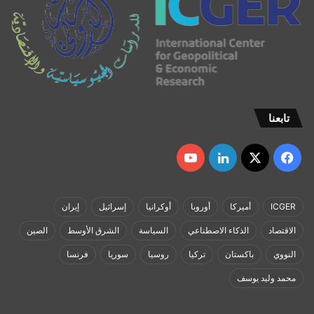
تابعنا
‫X
فيسبوك
لينكدإن
‫YouTube
ICGER
أميركا
أوروبا
أوكرانيا
إسرائيل
إيران
الاقتصاد
الذكاء الاصطناعي
السياسة
الشرق الأوسط
الصين
النووي
باكستان
تركيا
روسيا
سوريا
فرنسا
محمد وليد يوسف