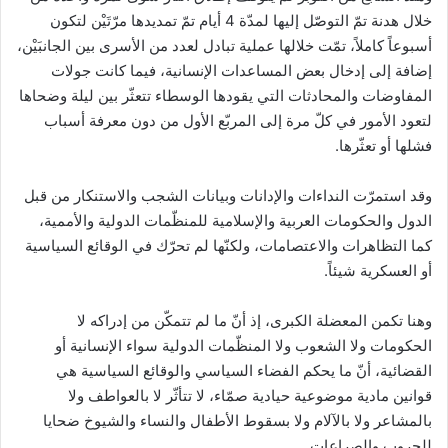
خلال هدنة تمّ التوصّل إليها لمدّة 4 أيام تمّ تمديدها مرّتَيْن لتكون
أسبوعاً كاملاً، تمّت خلالها عملية تبادل لعدد من الأسرى بين الجانبَيْن،
إضافة إلى إدخال بعض المساعدات الإنسانية، فيما كانت جولات
المفاوضات والمحادثات التي يقودها الوسطاء تتعثّر بين ليلة وضحاها
لتعود الأمور في كلّ مرة إلى المربّع الأول من دون معرفة أسباب
فشلها أو تعثّرها.
وقد استمرّت النداءات والإدانات وبيانات الشجب والاستنكار من قبل
الدول والحكومات العربية والإسلامية للمنظّمات الدولية والأممية،
كما التظاهرات والاعتصامات، ولكنّها لم تحرّك في الوقائع السياسية
أو العسكرية شيئاً.
وهنا تكمن المعضلة الكبرى، إذ أنّ ما لم تتمكّن من إدراكه لا
الحكومات ولا الشعوب ولا المنظّمات الدولية سواء الإنسانية أو
القضائية، أنّ ما يحكم الفضاء السياسي والوقائع السياسية هي
قوانين مادية موضوعية حيادية صمّاء، لا تتأثّر لا بالعواطف ولا
بالمشاعر ولا بالآلام ولا بسقوط الأطفال والنساء والشيوخ ضحايا
للحروب والصراعات.