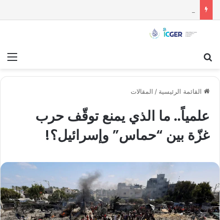
إلغاء تصنيف سوريا كدولة راعية للإرهاب: قراءة تحليلية
بحث عن
قائ
القائمة الرئيسية
/
المقالات
علمياً.. ما الذي يمنع توقّف حرب
غزّة بين “حماس” وإسرائيل؟!