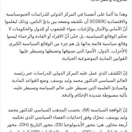
وهذا ما آلينا على أنفسنا في المركز الدولي للدراسات الجيوسياسية
والاقتصادية (ICGER) أن نكشفه ونضعه بين يدَيْ الناس، وذلك ليعلموا
أنّ الأماني والآمال والرّغبات سواء للشعوب أو للدول والحكومات لا
تحكم الوقائع السياسية، بل حتّى أنّ الافراد أو القادة والزعماء ليسوا
وقائع سياسية قائمة بذاتها بل هم جزء من الوقائع السياسية الكبرى
(الأحزاب، الدول، الأمم) التي تسوقها وتضبطها وتسيطر عليها
القوانين المادية الموضوعية الحيادية.
إنّ الكشف الذي عمل عليه المركز الدولي للدراسات عبر رئيسه
العالم السياسي الدكتور محمد وليد يوسف، وضع القواعد المادية
والمبادئ العلمية التي تسيطر على عالم السياسة وتسيطر عليه،
بآلية مضبوطة شديدة الإحكام والدقة.
إنّ الواقعة السياسية (M)، بحسب المذهب السياسي للدكتور محمد
وليد يوسف، تتحرّك وفق إحداثيات الفضاء السياسي الذي تحكمه
أربعة محاور، هي: محور الأيديولوجيا (OI)، محور التاريخ (OH)، محور
الجغرافيا السياسية (OG) ومحور المصالح العامة (OP) كما يظهر في