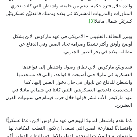
والده خلال فترة حكمه بدعم من حليفته واشنطن التي كانت تجري
المناورات والتدريبات المشتركة في بلاده وتمتلك قاعدتَيْن عسكريتَيْن
كبيرتَيْن شمال مانيلا
[3]
.
ويبرز التحالف الفلبيني – الأمريكي في عهد ماركوس الابن بشكل
أوضح وأوثق وأكثر تشددًا وصرامة تجاه الصين وفي الدفاع عن
مطالب بلاده في بحر الصين الجنوبي.
فقد وسّع ماركوس الابن نطاق وصول واشنطن إلى قواعدها
العسكرية في مانيلا حتى أصبحت 9 قواعد، والتي قد تستخدمها
واشنطن للدفاع عن تايوان في حال دخول الصين إليها، كما
استخدمت قاعدتيها العسكريتين اللتين كانتا في شمالي مانيلا في
عهد ماركوس الأب لنشر قواتها خلال حرب فيتنام في ستينيات القرن
العشرين.
كما تقدم واشنطن لمانيلا اليوم في عهد ماركوس الابن دعمًا عسكريًّا
واقتصاديًّا لمقارعة الصين التي تسعى أن تكون القطب المكافئ لها
ولضمان بقاء الولايات المتحدة القطب الأول في النظام الدولي، أكبر