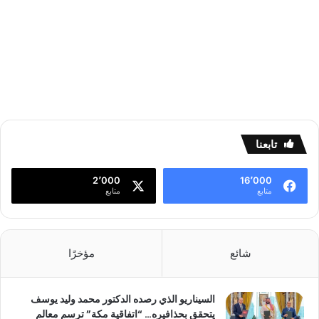
تابعنا
2٬000
16٬000
متابع
متابع
شائع
مؤخرًا
السيناريو الذي رصده الدكتور محمد وليد يوسف
يتحقق بحذافيره… “اتفاقية مكة” ترسم معالم