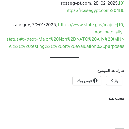
rcssegypt.com, 28-02-2025,
[9]
https://rcssegypt.com/20486
state.gov, 20-01-2025,
https://www.state.gov/major-
[10]
non-nato-ally-
status/#:~:text=Major%20Non%2DNATO%20Ally%20(MNN
A,%2C%20testing%2C%20or%20evaluation%20purposes
شارك هذا الموضوع:
X
فيس بوك
معجب بهذه: