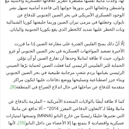
لها، وجدت مانيلا نفسها مضطرة لتعزيز علاقاتها العسكرية والأمنية مع
واشنطن وحلفائها التي بدورها حولتها إلى قاعدة أمامية تسهل نشر
الوجود العسكري الأمريكي في بحر الصين الجنوبي للدفاع عن
تايوان، وجعلتها في مرمى نيران الصين وربما حليفتها كوريا الشمالية
وبات الخطر عليها شديد كالخطر الذي يقع بكوريا الجنوبية واليابان.
إلّا أنّ ذلك يمنح الفلبين القدرة على مقارعة الصين إذا ما قررت
الأخيرة تصعيد المواجهات العسكرية في بحر الصين الجنوبي أو غزو
تايوان، حيث لا طاقة لمانيلا وحدها أن تقارع الصين أو أن تؤمّن
الحماية للبر الفلبيني الرئيسي كما فعلت الصين لحماية برّها الصيني
الرئيسي بقيامها بردم شعبٍ مرجانية طبيعية في بحر الصين الجنوبي
وبناء جزر اصطناعية وتسليحها ووضع دفاعات عليها لتكون مراكز
متقدمة للدفاع عن ساحلها في حال اندلاع الصراع في المنطقة
[9]
.
كما لا طاقة أيضًا بالولايات المتحدة الأمريكية – الملزمة بالدفاع عن
مانيلا وفقًا لـ”التعاون الدفاعي المعزز 2014″ – ألا تدافع عن مانيلا
التي تعتبرها حليفًا رئيسيًا من خارج الناتو (MNNA) وتمنحها امتيازات
عسكرية واقتصادية لا يتمتع بها إلا الأعضاء من داخل الناتو
[10]
، لأنها