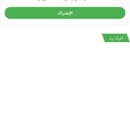
عنوان
بريدك
الالكتروني
اترك رد