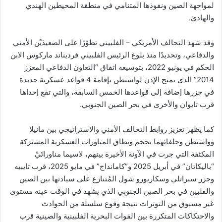
لمواجهة الصين ونفوذها المتنامي في منطقة المحيطين الهندي
والهادئ.
وقد شهد التحالف الأمريكي – الفلبيني تطوّرًا على الصعيدَيْن الأمني
والدفاعي، وتحديدًا منذ بلوغ الرئيس الفلبيني فرديناند ماركوس الابن
الحكم في يونيو 2022، بتوسيعه اتفاق “التعاون الدفاعي المعزز
2014” الذي يمنح الإذن لواشنطن بإقامة 4 قواعد عسكرية جديدة
في جزرها إضافة إلى قواعدها الخمس السابقة، والتي تقع إحداها
قرب تايوان والأخرى في بحر الصين الجنوبي.
كما يظهر تعزيز روابط التحالف الأمني والاستراتيجي بين مانيلا
وواشنطن وحلفائهما بحجم ونطاق المناورات العسكرية المشتركة
المكثفة التي جرت في الآونة الأخيرة بينهم، لاسيما مناوراتَيْ
“باليكاتان” في أبريل 2025 و”كامانداج” في مايو 2025، قرب تايبيه
وجزر سبراتلي وسكاربورو شول المُتنازع على سيادتها بين الصين
والفلبين في بحر الصين الجنوبي الذي يشهد في الوقت عينه مستوى
غير مسبوق من التوترات نتيجة وقوع سلسلة من الحوادث
والاحتكاكات المتكررة بين القوات البحرية الفلبينية والصينية قرب