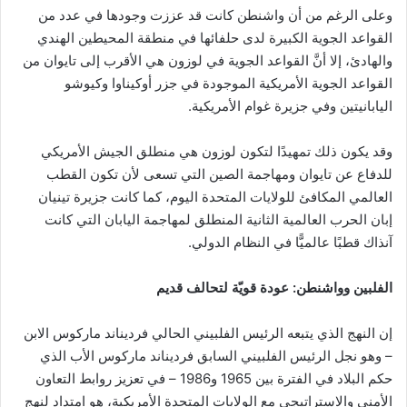
وعلى الرغم من أن واشنطن كانت قد عززت وجودها في عدد من
القواعد الجوية الكبيرة لدى حلفائها في منطقة المحيطين الهندي
والهادئ، إلا أنَّ القواعد الجوية في لوزون هي الأقرب إلى تايوان من
القواعد الجوية الأمريكية الموجودة في جزر أوكيناوا وكيوشو
اليابانيتين وفي جزيرة غوام الأمريكية.
وقد يكون ذلك تمهيدًا لتكون لوزون هي منطلق الجيش الأمريكي
للدفاع عن تايوان ومهاجمة الصين التي تسعى لأن تكون القطب
العالمي المكافئ للولايات المتحدة اليوم، كما كانت جزيرة تينيان
إبان الحرب العالمية الثانية المنطلق لمهاجمة اليابان التي كانت
آنذاك قطبًا عالميًّا في النظام الدولي.
الفلبين وواشنطن: عودة قويّة لتحالف قديم
إن النهج الذي يتبعه الرئيس الفلبيني الحالي فرديناند ماركوس الابن
– وهو نجل الرئيس الفلبيني السابق فرديناند ماركوس الأب الذي
حكم البلاد في الفترة بين 1965 و1986 – في تعزيز روابط التعاون
الأمني والاستراتيجي مع الولايات المتحدة الأمريكية، هو امتداد لنهج