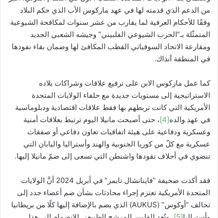
من الدعم الذي قدمته لها في عهد ماركوس الأب الذي حكم البلاد
وفقًا للأحكام العرفية لما يقارب من عشر سنوات لمكافحة الشيوعية
المتمثّلة بـ”الحزب الشيوعي الفلبيني” وجيشه الشعبي الجديد
ومقارعة الاتحاد السوفياتي القطب المكافئ لها وضمان بقاء نفوذها
في المنطقة آنذاك.
كما عمل ماركوس الابن على ترفيع علاقات وشراكات بلاده
الاستراتيجية إلى مستويات جديدة مع حلفاء الولايات المتحدة
الأمريكية التي كانت تربطهم بها فقط علاقات اقتصادية ودبلوماسية
في عهد والده
[4]
، حتى أصبحت مانيلا اليوم ترتبط بعلاقات أمنية
وعسكرية ودفاعية على هيئة اتفاقيات تعاون دفاعي أو صفقات
عسكرية مع كلّ من كوريا الجنوبية والهند وأستراليا واليابان التي
تنضوي في أحلاف تقودها واشنطن التي تسعى إلى ضمّ مانيلا إليها.
فقد أكدت صحيفة “فاينانشال تايمز” في أبريل 2024 أنَّ الولايات
المتحدة الأمريكية تعتزم إجراء محادثات بشأن ضم أعضاء جدد إلى
تحالف “أوكوس” (AUKUS) الذي يضم بالإضافة إليها كلًا من بريطانيا
وأستراليا
[5]
، وتُعد الفلبين المرشح الطبيعي للانضمام إلى هذا