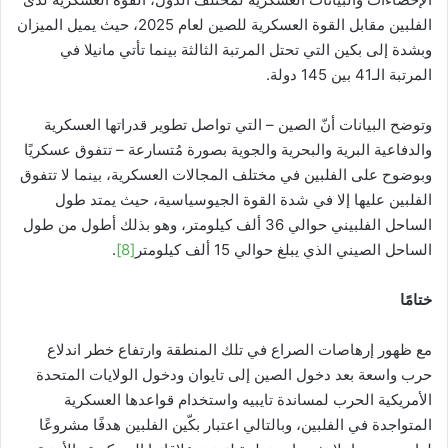
الفلبين مقابل القوة العسكرية للصين لعام 2025، حيث يميل الميزان
وبشدة إلى بكين التي تحتل المرتبة الثالثة بينما تأتي مانيلا في
المرتبة الـ41 بين 145 دولة.
وتوضح البيانات أنّ الصين – التي تواصل تطوير قدراتها العسكرية
والدفاعية البرية والبحرية والجوية بصورة مُتسارعة – تتفوق عسكريًا
وبوضوح على الفلبين في مختلف المجالات العسكرية، بينما لا تتفوق
الفلبين عليها إلا في شدة القوة الجيوسياسية، حيث يمتد طول
الساحل الفلبيني حوالي 36 ألف كيلومتر، وهو بذلك أطول من طول
الساحل الصيني الذي يبلغ حوالي 15 ألف كيلومتر
[8]
.
ختامًا
مع ظهور إرهاصات الصراع في تلك المنطقة وارتفاع خطر اندلاع
حرب واسعة بعد دخول الصين إلى تايوان ودخول الولايات المتحدة
الأمريكية الحرب لمساندة تايبيه واستخدام قواعدها العسكرية
المتواجدة في الفلبين، وبالتالي اعتبار بكّين الفلبين هدفًا مشروعًا