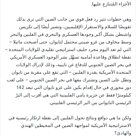
الأجزاء المُتنازع عليها.
وهي خطوات تثير رد فعل قوي من جانب الصين التي ترى بذلك
تقويضًا للسلام والاستقرار الإقليميين، وتشير أيضًا إلى تكريس
واشنطن بشكل أكبر وجودها العسكري والبحري في الفلبين والبحر
وسط مخاوف من غزو صيني محتمل لتايوان، حتى أصبحت مانيلا –
التي لم تعد اليوم مجرد حليف استراتيجي تقليدي للولايات المتحدة –
نقطة انطلاق وقاعدة أمامية تسهِّل نشر الوجود العسكري الأمريكي
في بحر الصين الجنوبي للدفاع عن تايبيه، وذلك لإدراك الولايات
المتحدة الأمريكية بقدرة الفلبين – التي تقع على مقربة من تايوان
وتطل على الصين وتشترك معها في بحر الصين الجنوبي – على لعب
دور محوري في حال إقدام بكين على غزو تايوان التي تبعد 142
كيلومترًا فقط عن جزيرة يامي الفلبينية التي هي أقرب إلى البرّ
الرئيسي التايواني من البر الرئيسي الفلبيني.
ولكن ما هي دوافع ونتائج تحول الفلبين إلى نقطة ارتكاز رئيسية في
الاستراتيجية الأمريكية لمواجهة الصين في المحيطين الهندي
والهادئ؟