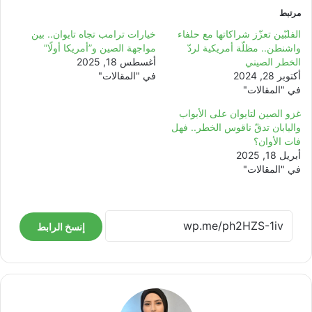
مرتبط
الفلبّين تعزّز شراكاتها مع حلفاء
خيارات ترامب تجاه تايوان.. بين
واشنطن.. مظلّة أمريكية لردّ
مواجهة الصين و”أمريكا أولًا”
الخطر الصيني
أغسطس 18, 2025
أكتوبر 28, 2024
في "المقالات"
في "المقالات"
غزو الصين لتايوان على الأبواب
واليابان تدقّ ناقوس الخطر.. فهل
فات الأوان؟
أبريل 18, 2025
في "المقالات"
إنسخ الرابط