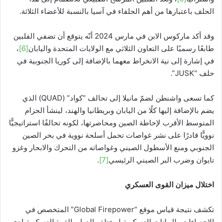
الحلف باعتبارها من أهم الحلفاء في آسيا بالنسبة للأعضاء الثلاثة.
وقد أكد ماركوس الابن في مارس 2024 أنّه يتوقع أن تضفي الفلبين
طابعًا رسميًا على التعاون الثلاثي مع الولايات المتحدة واليابان
[6]
،
في إشارة إلى نية الانخراط معهما بالإضافة إلى كوريا الجنوبية في
حلف “JUSK”.
كما تسعى واشنطن لضمّ مانيلا إلى تحالف “كواد” (QUAD) الذي
يضم بالإضافة إليها كلًا من اليابان وبريطانيا والهند، لينشأ الحزام
المتوسط الأقرب لإحاطة الصين ومحاصرتها، لكونه تحالفًا استراتيجيًّا
نوويًّا قادرًا على نشر غواصات تحمل أسلحة نووية في بحر الصين
الجنوبي ومنع الأسطول الصيني وغواصاته من التحرك والابحار وغزو
تايوان وضرب البر الصيني الرئيسي
[7]
.
اختلال ميزان القوى العسكري
تكشف نتيجة قياس موقع “Global Firepower” المتخصص في
الإحصاءات والبيانات العسكرية لمختلف الدول، القوة العسكرية لدى