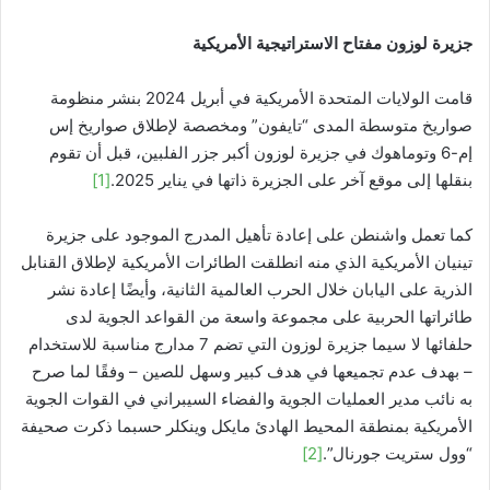
جزيرة لوزون مفتاح الاستراتيجية الأمريكية
قامت الولايات المتحدة الأمريكية في أبريل 2024 بنشر منظومة
صواريخ متوسطة المدى “تايفون” ومخصصة لإطلاق صواريخ إس
إم-6 وتوماهوك في جزيرة لوزون أكبر جزر الفلبين، قبل أن تقوم
بنقلها إلى موقع آخر على الجزيرة ذاتها في يناير 2025.
[1]
كما تعمل واشنطن على إعادة تأهيل المدرج الموجود على جزيرة
تينيان الأمريكية الذي منه انطلقت الطائرات الأمريكية لإطلاق القنابل
الذرية على اليابان خلال الحرب العالمية الثانية، وأيضًا إعادة نشر
طائراتها الحربية على مجموعة واسعة من القواعد الجوية لدى
حلفائها لا سيما جزيرة لوزون التي تضم 7 مدارج مناسبة للاستخدام
– بهدف عدم تجميعها في هدف كبير وسهل للصين – وفقًا لما صرح
به نائب مدير العمليات الجوية والفضاء السيبراني في القوات الجوية
الأمريكية بمنطقة المحيط الهادئ مايكل وينكلر حسبما ذكرت صحيفة
“وول ستريت جورنال”.
[2]