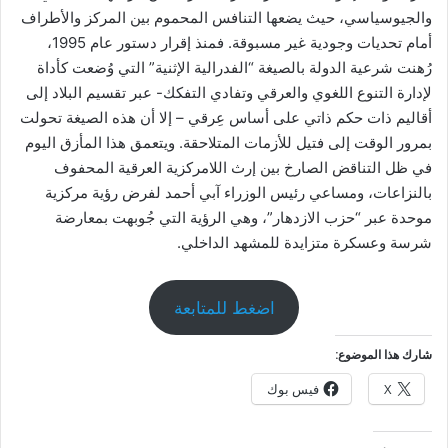
والجيوسياسي، حيث يضعها التنافس المحموم بين المركز والأطراف
أمام تحديات وجودية غير مسبوقة. فمنذ إقرار دستور عام 1995،
رُهنت شرعية الدولة بالصيغة “الفدرالية الإثنية” التي وُضعت كأداة
لإدارة التنوع اللغوي والعرقي وتفادي التفكك- عبر تقسيم البلاد إلى
أقاليم ذات حكم ذاتي على أساس عِرقي – إلا أن هذه الصيغة تحولت
بمرور الوقت إلى فتيل للأزمات المتلاحقة. ويتعمق هذا المأزق اليوم
في ظل التناقض الصارخ بين إرث اللامركزية العرقية المحفوف
بالنزاعات، ومساعي رئيس الوزراء آبي أحمد لفرض رؤية مركزية
موحدة عبر “حزب الازدهار”، وهي الرؤية التي جُوبهت بمعارضة
شرسة وعسكرة متزايدة للمشهد الداخلي.
اضغط للمتابعة
شارك هذا الموضوع:
X
فيس بوك