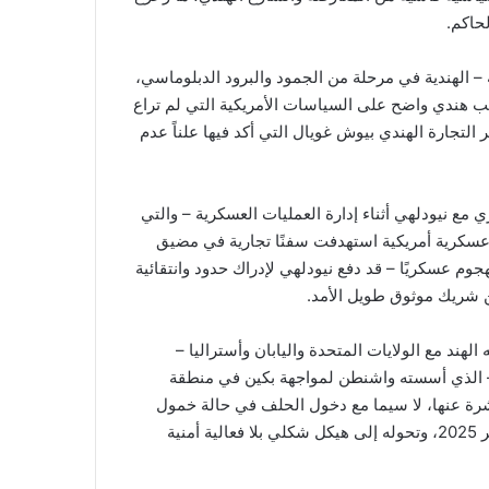
لحاكم.
 – الهندية في مرحلة من الجمود والبرود الدبلوماسي،
ب هندي واضح على السياسات الأمريكية التي لم تراع
لتجارة الهندي بيوش غويال التي أكد فيها علناً عدم
مع نيودلهي أثناء إدارة العمليات العسكرية – والتي
عسكرية أمريكية استهدفت سفنًا تجارية في مضيق
هجوم عسكريًا – قد دفع نيودلهي لإدراك حدود وانتقائية
طن شريك موثوق طويل الأمد.
كواد QUAD” – الذي تنضوي فيه الهند مع الولايات المتحدة واليابان وأستراليا –
ف – الذي أسسته واشنطن لمواجهة بكين في منطقة
اشرة عنها، لا سيما مع دخول الحلف في حالة خمول
وإعراض تام منذ وصول الرئيس ترامب إلى البيض الأبيض في يناير 2025، وتحوله إلى هيكل شكلي بلا فعالية أمنية