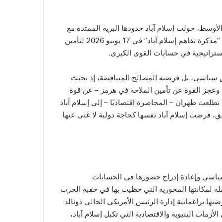
لأوسط، حولت إسلام آباد حدودها البرية الممتدة مع
إيران إلى قناة اتصال جيواستراتيجية، نجحت من خلالها في رعاية “مذكرة تفاهم إسلام آباد” في 17 يونيو 2026 لتأمين
تراتيجية في حسابات القوى الكبرى.
ق سياسي، بل فرضته المصالح المتناقضة، إذ بحثت
 وعجز القوة عن تأمين الملاحة في هرمز – عن قوة
ا تطلعت طهران – المحاصرة اقتصاديًا – إلى إسلام آباد
يق، فرضت إسلام آباد نفسها كحاجة دولية لا غنى عنها
ياسي وإعادة إدراج حضورها في الحسابات
املة لمكانتها المحورية التي حظيت بها في حقبة الحرب
تها براغماتية إدارة الرئيس الأمريكي الحالي دونالد
الأزمات البنيوية والاقتصادية التي تكبل إسلام آباد،