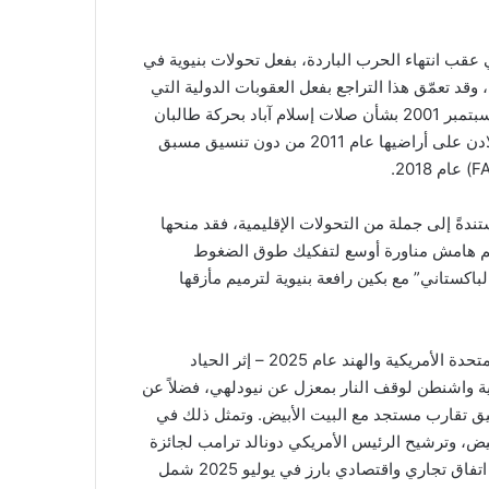
 عقب انتهاء الحرب الباردة، بفعل تحولات بنيوية في
وقد تعمّق هذا التراجع بفعل العقوبات الدولية التي
فرضت على برنامجها النووي، والشكوك الأمريكية بعد أحداث 11 سبتمبر 2001 بشأن صلات إسلام آباد بحركة طالبان
في أفغانستان، وصولًا إلى مقتل زعيم تنظيم القاعدة أسامة بن لادن على أراضيها عام 2011 من دون تنسيق مسبق
تندةً إلى جملة من التحولات الإقليمية، فقد منحها
حكم هامش مناورة أوسع لتفكيك طوق الضغوط
اكستاني” مع بكين رافعة بنيوية لترميم مأزقها
علاوة على ذلك، استغلت باكستان تراجع العلاقات بين الولايات المتحدة الأمريكية والهند عام 2025 – إثر الحياد
اية واشنطن لوقف النار بمعزل عن نيودلهي، فضلاً عن
ق تقارب مستجد مع البيت الأبيض. وتمثل ذلك في
بيض، وترشيح الرئيس الأمريكي دونالد ترامب لجائزة
نوبل للسلام تقديرًا لجهوده في إنهاء التصعيد مع نيودلهي، وتوقيع اتفاق تجاري واقتصادي بارز في يوليو 2025 شمل