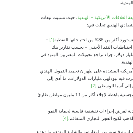
هندية.
ة العلاقات الأمريكية – الهندية
، حيث تسببت تبعات
اقتصادي الهندي تجلت في:
ن احتياجاتها النفطية
[1]
–
 احتياطيات النقد الأجنبي – بحسب تقارير بنك
حتياطي الهندي (RBI) لعام 2026- تراجعًا حادًا بنحو 30 مليار دولار، جراء تراجع تحويلات المغتربين الهنود في
هندية.
لأمريكية المشددة على طهران تجميد التمويل الهندي
رت فيه نيودلهي مليارات الدولارات، ما أدى إلى
ل إلى آسيا الوسطى.
[2]
الأعباء المالية لإجلاء الرعايا: تكبدت نيودلهي أعباءً مالية ولوجستية باهظة لإجلاء أكثر من 1.1 مليون مواطن طارئ
ندية لفرض إجراءات تقشفية قاسية لحماية النمو
لذهب لكبح العجز التجاري المتفاقم.
[4]
سياسية قاسية من المعارضة والشارع الهندي، ما زعزع