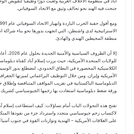
آباد في منظومة الأحلاف الغربية ولعبت دورًا وظيفيًا لتقويض ا
جنحت فيه الهند نحو تحالف وثيق مع الاتحاد السوفياتي.
الاستراتيجية لدى واشنطن، التي اتجهت بدورها نحو بناء شراكة ا
منطقة المحيطين الهندي والهادئ.
إلا أن الظ
للولايات المتحدة الأمريكية، حيث برزت إسلام آباد كقناة دبلوماس
الكلاسيكية المحصورة في النطاق الحدودي، لتضطلع بدور الوسيط 
الأمريكية وإيران. ومن خلال التوظيف البراغماتي لميزتها الجغرافي
الدبلوماسية الباكستانية في تقريب المواقف المتناقضة وإطلاق ج
ورقة ضغط دبلوماسية استعادت بها زخمها الجيوسياسي كشريك تكتي
تفتح هذه التحولات الباب أمام تساؤلات: كيف استطاعت إسلام آ
لاكتساب زخم جيوسياسي متجدد واسترداد جزء من نفوذها المنكفئ
على العلاقات الأمريكية – الهندية وتوازنات القوة في جنوب آسيا؟