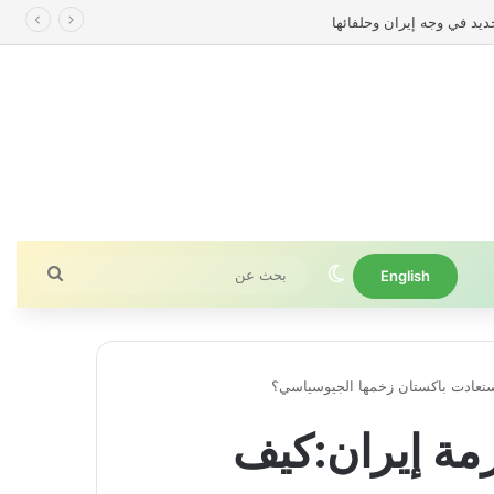
ن
الوضع المظلم
بحث
English
عن
استعادت باكستان زخمها الجيوسياسي؟
زمة إيران:كيف