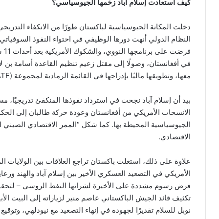
كيف استعادت إسلام آباد زخمها الجيوسياسي؟
دخلت المكانة الجيوسياسية لباكستان طورًا من الانكفاء التدريجي
النظام الدولي أنهت دورها الوظيفي في احتواء النفوذ السوفياتي، 
معها، وتطويقها ماليًا بإدراجها في القائمة الرمادية لمجموعة (FATF) عام 2018.
بيد أن إسلام آباد نجحت في استرداد نفوذها المنكفئ تدريجيًا، مس
الانسحاب الأمريكي من أفغانستان وعودة حركة طالبان إلى ال
الجيوسياسية المحيطة بها. كما شكل “الممر الاقتصادي الصيني الب
الاقتصادي.
الأمريكي في التصعيد العسكري الأخير بين إسلام آباد والهند ورع
فرض رسوم مشددة على الأخيرة لشرائها النفط الروسي – لتحقي
تكثيف قائد الجيش الباكستاني عاصم منير لزياراته إلى البيت الأ