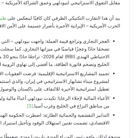
مقابل التفوق الاستراتيجي لنيودلهي وعمق الشراكة الأمريكية – ال
بيد أن هذا التقارب التكتيكي الظرفي كان كافيًا لينعكس على
طبيع
الحرب الأمريكية – الإيرانية الأخيرة بأضرار جسيمة على الأمن ال
العجز التجاري وتراجع قيمة العملة: واجهت نيودلهي – التي تستورد أكثر من 85% م
تضخمًا حادًا وعجزًا قياسيًا في ميزانها التجاري، كما سجلت
الا
الخليج وتضخم فاتورة الطاقة، ما أفضى إلى تهاوي الروبية ال
تجميد المشاريع الاستراتيجية الإقليمية: فرضت العقوبات ا
لمشروع ميناء تشابهار الاستراتيجي في إيران، والذي استثم
تعطيل استراتيجية الأخيرة للالتفاف على باكستان والوصو
من مناطق النزاع في الخليج وغرب آسيا.
[3]
التدابير التقشفية والحمائية الطارئة: اضطرت الحكومة اله
الاقتصادي، تضمنت تقنين استهلاك الوقود وتأجيل استيراد ا
ونتيجة لذلك، واجه رئيس الوزراء الهندي ناريندرا مودي ضغوطًا 