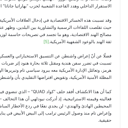
الاستقرار الداخلي وهدد القاعدة الشعبية لحزب “بهاراتيا جاناتا” ا
وقد تسببت هذه الخسائر الاقتصادية في إدخال العلاقات الأمريكية
حيث تقلصت اللقاءات الرسمية والتشاورية بين البلدين، وظهر عت
مصالح الهند الاقتصادية، وهو ما تجسد في تصريحات حاسمة لوزير ا
ثقة الهند بالوعود الشفهية الأمريكية.
[5]
فضلًا عن أنّ إعراض واشنطن عن التنسيق الاستخباراتي والعسكري 
تسببت في تضرر سفن هندية ومقتل ثلاثة بحارة هنود إثر ضربات 
هرمز، وتعامُل الإدارة الأمريكية معه ببرود سياسي تام وتبريرها ال
المظلة الأمنية الأمريكية، وتقويض افتراضها التقليدي بأن واشن
كما أن هذا الانكشاف أفقد حلف “
فعاليته وقيمته الاستراتيجية، إذ أدركت نيودلهي أن هذا التحال
المحيطين الهادئ والهندي- لن يجدي نفعًا في ردع الأخطار المب
حقيقية.