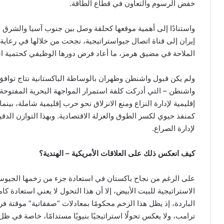
خفض الرسوم والتعاون في قطاع الطاقة.
واستنادًا إلى أهمية موقعها كحلقة وصل بين جنوب آسيا والشرق ا
الملاحة في مضيق هرمز، ما أعاد فرض دورها الوظيفي كحتمية اس
ولم يكن قبول واشنطن وطهران بالوساطة الباكستانية نتاج تواف
واشنطن – التي أدركت كلفة استمرار المواجهة البحرية المفتوحة
إقليمية لإدارة النزاع ومنع الانزلاق نحو حرب إقليمية شاملة، بينم
كمنفذ حيوي لكسر الطوق والعزلة الاقتصادية. وبهذا التوازن الدق
لإدارة الصراع.
كيف انعكس ذلك على العلاقات الأمريكية – الهندية؟
على الرغم من نجاح باكستان في استعادة جزء من زخمها الجيوس
الاستراتيجية للبيت الأبيض، إلا أن هذا التحول لا يعني استعادة ك
الباردة، إذ يظل هذا الزخم محكومًا بمعادلات “صفقاتية” موقتة فرض
ترامب، ولا يعكس تحولًا استراتيجيًا بنيويًا مستدامًا، خاصة في ظل 