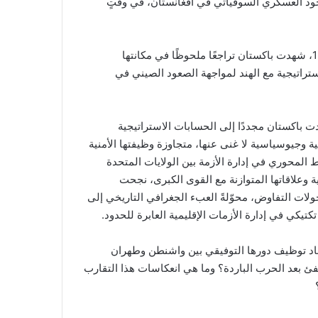
لوجود العسكري السوفياتي في أفغانستان، في وقتٍ
ومع أفول حقبة الحرب الباردة وانهيار الاتحاد السوفياتي عام 1991، شهدت باكستان تراجعًا ملحوظًا في مكانتها
ستراتيجية مع الهند لمواجهة الصعود الصيني في
روف السياسية والأمنية الجديدة بحلول عام 2026، أعادت باكستان مجددًا إلى الحسابات الاستراتيجية
ية وجيوسياسية لا غنى عنها، متجاوزة وظيفتها الأمنية
المحوري في إدارة الأزمة بين الولايات المتحدة
ة وعلاقاتها المتوازنة مع القوى الكبرى، نجحت
ولات التفاوض، محوّلةً العبء الجغرافي التاريخي إلى
كي في إدارة الأزمات الإقليمية العابرة للحدود.
باد توظيف دورها التوفيقي بين واشنطن وطهران
 بعد الحرب الباردة؟ وما هي انعكاسات هذا التقارب