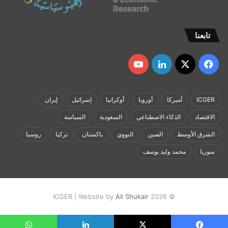
تابعنا
‫X
فيسبوك
لينكدإن
‫YouTube
ICGER
أميركا
أوروبا
أوكرانيا
إسرائيل
إيران
الاقتصاد
الذكاء الاصطناعي
السعودية
السياسة
الشرق الأوسط
الصين
النووي
باكستان
تركيا
روسيا
سوريا
محمد وليد يوسف
Ali Shukair
© 2026 ICGER | Website by