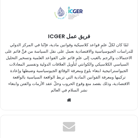
فريق عمل ICGER
لمّا كان لكلّ علمٍ قواعد كلاسيكية وقوانين مادية، فإنّنا في المركز الدولي
للدراسات الجيوسياسية والاقتصادية نعمل على نقل السياسة من فنٍّ قائم على
الاحتمالات والرجم بالغيب إلى علمٍ قائم على القواعد العلمية وتسخير التحليل
السياسي الكلاسيكي والكوانتي لتأويل العلاقات الدولية وتفسير المعادلات
الجيواستراتيجية ابتغاء بلوغ ومعرفة الوقائع الجيوسياسية وضبطها وإعادة
تركيبها ومعرفة القوانين المادية التي تربط الواقعة السياسية بالواقعة
الاقتصادية، وذلك بقصد منع وقوع الحروب وحلّ عقد الأزمات والفتن وابتغاء
نشر السلام في العالم
موقع
الويب