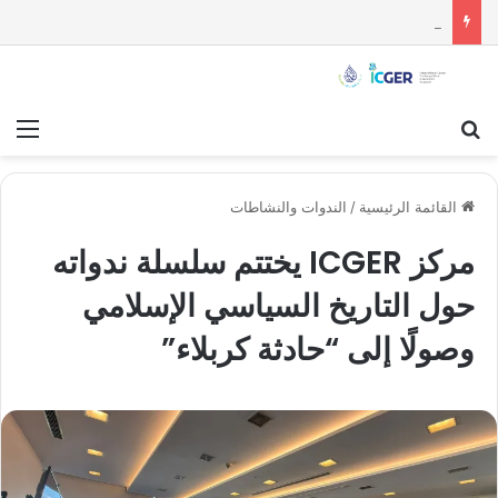
هل بدأت الملحمة السنية – الشيعية التاريخية الكبرى؟ من سرقة الثياب إلى التقاصف بالصواريخ النووية بين الفريقين
بحث عن
قائ
القائمة الرئيسية
/
الندوات والنشاطات
مركز ICGER يختتم سلسلة ندواته
حول التاريخ السياسي الإسلامي
وصولًا إلى “حادثة كربلاء”