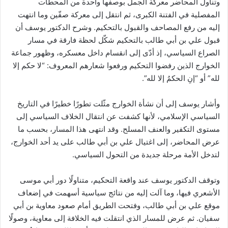
وتناول المحاضر معركة الجمل بوصفها واحدة من المحطات
المفصلية في الفتنة الكبرى، ثم انتقل إلى معركة صفّين وما انتهت
إليه من رفع المصاحف والقبول بالتحكيم. وشرح الدكتور يوسف أن
قبول علي بن أبي طالب بالتحكيم شكّل لحظة فارقة في مسار
الصراع السياسي، إذ أدّى إلى انقسام داخل معسكره، وظهور جماعة
الخوارج الذين رفضوا التحكيم ورفعوا شعارهم المعروف: “لا حكم إلا
لله” أو “إنِ الحكمُ إلا لله”.
وأشار يوسف إلى أن نشأة الخوارج مثّلت تطورًا خطيرًا في التاريخ
السياسي الإسلامي، لأنها كشفت عن انتقال الخلاف السياسي إلى
مستوى التكفير والعنف المسلح. وقد انتهى هذا المسار، بحسب ما
عرض المحاضر، إلى اغتيال علي بن أبي طالب على يد أحد الخوارج،
لتدخل الأمة مرحلة جديدة من التحول السياسي.
وتوقف الدكتور يوسف عند واقعة التحكيم، متناولًا دور أبي موسى
الأشعري فيها، وما آلت إليه من نتائج سياسية أسهمت في إضعاف
موقع علي بن أبي طالب، وفتحت الطريق أمام صعود معاوية بن أبي
سفيان. ثم عرض للمسار الذي انتقلت فيه الخلافة إلى معاوية، وصولًا