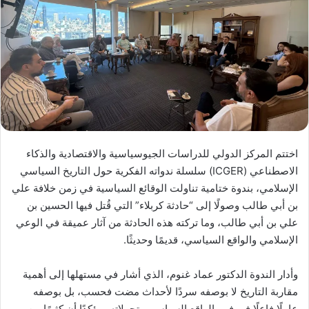
اختتم المركز الدولي للدراسات الجيوسياسية والاقتصادية والذكاء
الاصطناعي (ICGER) سلسلة ندواته الفكرية حول التاريخ السياسي
الإسلامي، بندوة ختامية تناولت الوقائع السياسية في زمن خلافة علي
بن أبي طالب وصولًا إلى “حادثة كربلاء” التي قُتل فيها الحسين بن
علي بن أبي طالب، وما تركته هذه الحادثة من آثار عميقة في الوعي
الإسلامي والواقع السياسي، قديمًا وحديثًا.
وأدار الندوة الدكتور عماد غنوم، الذي أشار في مستهلها إلى أهمية
مقاربة التاريخ لا بوصفه سردًا لأحداث مضت فحسب، بل بوصفه
عاملًا فاعلًا في فهم الواقع السياسي وتحولاته، مؤكدًا أن كثيرًا من