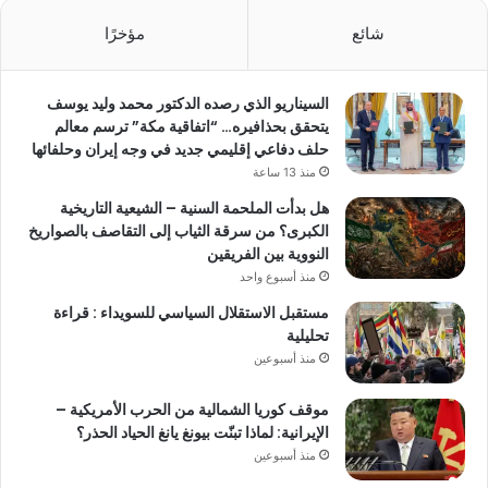
شائع
مؤخرًا
السيناريو الذي رصده الدكتور محمد وليد يوسف
يتحقق بحذافيره… “اتفاقية مكة” ترسم معالم
حلف دفاعي إقليمي جديد في وجه إيران وحلفائها
منذ 13 ساعة
هل بدأت الملحمة السنية – الشيعية التاريخية
الكبرى؟ من سرقة الثياب إلى التقاصف بالصواريخ
النووية بين الفريقين
منذ أسبوع واحد
مستقبل الاستقلال السياسي للسويداء : قراءة
تحليلية
منذ أسبوعين
موقف كوريا الشمالية من الحرب الأمريكية –
الإيرانية: لماذا تبنّت بيونغ يانغ الحياد الحذر؟
منذ أسبوعين