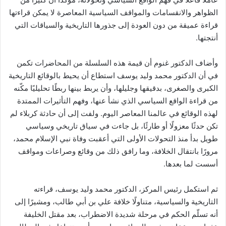
الظواهر والانقسامات والمواقف السياسية المعاصرة لا يمكن قراءتها
قراءة عميقة من دون العودة إلى جذورها التاريخية والسياقات التي
أنتجتها.
وأضاف الدكتور غنوم أن قيمة هذه السلسلة من المحاضرات تكمن
في أن الدكتور محمد وليد يوسف استطاع أن يحيط بالوقائع التاريخية
الكبرى والصغرى، بدقيقها وجليلها، وأن يربط بينها ربطًا تحليليًا مكّنه
من قراءة الواقع السياسي الذي نشأ عنها، وفهم التأثيرات الممتدة
لهذه الوقائع في عالمنا المعاصر اليوم. ولفت إلى أن حادثة كربلاء لم
تكن حدثًا معزولًا أو طارئًا، بل جاءت في سياق تاريخي وسياسي
طويل بدأ منذ التحولات الأولى التي أعقبت وفاة نبي الإسلام محمد،
مرورًا بانتقال الخلافة، وما رافق ذلك من وقائع وصراعات ومواقف
أسست لما بعدها.
ثم استكمل رئيس المركز، الدكتور محمد وليد يوسف، قراءته
التاريخية والسياسية، متناولًا خلافة علي بن أبي طالب، ومشيرًا إلى
أنه تسلّم الحكم في مرحلة شديدة الاضطراب، بعد مقتل الخليفة