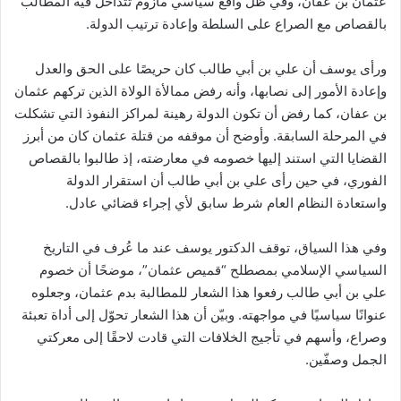
عثمان بن عفان، وفي ظل واقع سياسي مأزوم تتداخل فيه المطالب
بالقصاص مع الصراع على السلطة وإعادة ترتيب الدولة.
ورأى يوسف أن علي بن أبي طالب كان حريصًا على الحق والعدل
وإعادة الأمور إلى نصابها، وأنه رفض ممالأة الولاة الذين تركهم عثمان
بن عفان، كما رفض أن تكون الدولة رهينة لمراكز النفوذ التي تشكلت
في المرحلة السابقة. وأوضح أن موقفه من قتلة عثمان كان من أبرز
القضايا التي استند إليها خصومه في معارضته، إذ طالبوا بالقصاص
الفوري، في حين رأى علي بن أبي طالب أن استقرار الدولة
واستعادة النظام العام شرط سابق لأي إجراء قضائي عادل.
وفي هذا السياق، توقف الدكتور يوسف عند ما عُرف في التاريخ
السياسي الإسلامي بمصطلح “قميص عثمان”، موضحًا أن خصوم
علي بن أبي طالب رفعوا هذا الشعار للمطالبة بدم عثمان، وجعلوه
عنوانًا سياسيًا في مواجهته. وبيّن أن هذا الشعار تحوّل إلى أداة تعبئة
وصراع، وأسهم في تأجيج الخلافات التي قادت لاحقًا إلى معركتي
الجمل وصفّين.